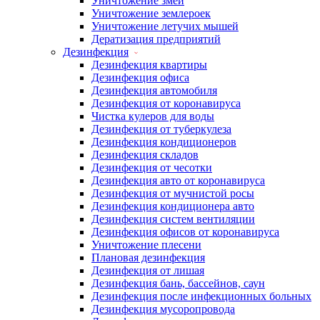
Уничтожение змей
Уничтожение землероек
Уничтожение летучих мышей
Дератизация предприятий
Дезинфекция
Дезинфекция квартиры
Дезинфекция офиса
Дезинфекция автомобиля
Дезинфекция от коронавируса
Чистка кулеров для воды
Дезинфекция от туберкулеза
Дезинфекция кондиционеров
Дезинфекция складов
Дезинфекция от чесотки
Дезинфекция авто от коронавируса
Дезинфекция от мучнистой росы
Дезинфекция кондиционера авто
Дезинфекция систем вентиляции
Дезинфекция офисов от коронавируса
Уничтожение плесени
Плановая дезинфекция
Дезинфекция от лишая
Дезинфекция бань, бассейнов, саун
Дезинфекция после инфекционных больных
Дезинфекция мусоропровода