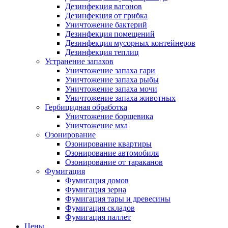
Дезинфекция вагонов
Дезинфекция от грибка
Уничтожение бактерий
Дезинфекция помещений
Дезинфекция мусорных контейнеров
Дезинфекция теплиц
Устранение запахов
Уничтожение запаха гари
Уничтожение запаха рыбы
Уничтожение запаха мочи
Уничтожение запаха животных
Гербицидная обработка
Уничтожение борщевика
Уничтожение мха
Озонирование
Озонирование квартиры
Озонирование автомобиля
Озонирование от тараканов
Фумигация
Фумигация домов
Фумигация зерна
Фумигация тары и древесины
Фумигация складов
Фумигация паллет
Цены