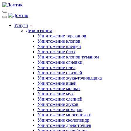
Услуги
Дезинсекция
Уничтожение тараканов
Уничтожение клопов
Уничтожение клещей
Уничтожение блох
Уничтожение клопов туманом
Уничтожение огневки
Уничтожение пчел
Уничтожение слизней
Уничтожение жука-точильщика
Уничтожение вшей
Уничтожение мошки
Уничтожение мух
Уничтожение слепней
Уничтожение жуков
Уничтожение комаров
Уничтожение многоножки
Уничтожение сколопендр
Уничтожение древоточцев
Уничтожение чешуйниц