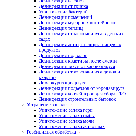
Дезинфекция вагонов
Дезинфекция от грибка
Уничтожение бактерий
Дезинфекция помещений
Дезинфекция мусорных контейнеров
Дезинфекция теплиц
Дезинфекция от коронавируса в детских
садах
Дезинфекция автотранспорта пищевых
продуктов
Дезинфекция подвалов
Дезинфекция квартиры после смерти
Дезинфекция такси от коронавируса
Дезинфекция от коронавируса домов и
квартир
Демеркуризация ртути
Дезинфекция подъездов от коронавируса
Дезинфекция контейнеров для сбора ТБО
Дезинфекция строительных бытовок
Устранение запахов
Уничтожение запаха гари
Уничтожение запаха рыбы
Уничтожение запаха мочи
Уничтожение запаха животных
Гербицидная обработка