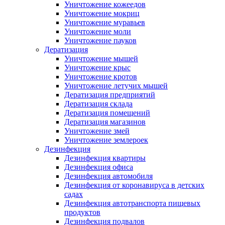
Уничтожение кожеедов
Уничтожение мокриц
Уничтожение муравьев
Уничтожение моли
Уничтожение пауков
Дератизация
Уничтожение мышей
Уничтожение крыс
Уничтожение кротов
Уничтожение летучих мышей
Дератизация предприятий
Дератизация склада
Дератизация помещений
Дератизация магазинов
Уничтожение змей
Уничтожение землероек
Дезинфекция
Дезинфекция квартиры
Дезинфекция офиса
Дезинфекция автомобиля
Дезинфекция от коронавируса в детских
садах
Дезинфекция автотранспорта пищевых
продуктов
Дезинфекция подвалов