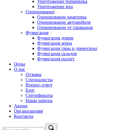
Уничтожение борщевика
Уничтожение мха
Озонирование
Озонирование квартиры
Озонирование автомобиля
Озонирование от тараканов
Фумигация
Фумигация домов
Фумигация зерна
Фумигация тары и древесины
Фумигация складов
Фумигация паллет
Цены
О нас
Отзывы
Специалисты
Вопрос-ответ
Блог
Сертификаты
Наши работы
Акции
Организациям
Контакты