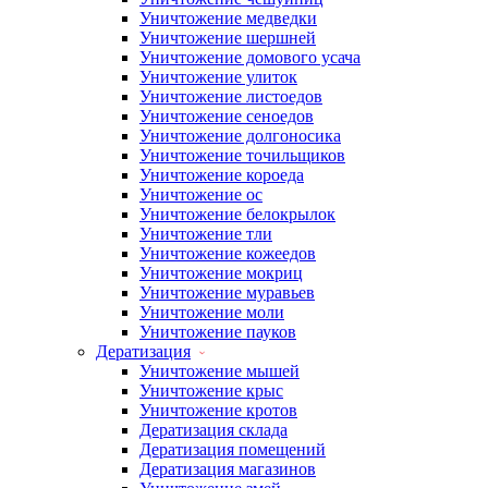
Уничтожение медведки
Уничтожение шершней
Уничтожение домового усача
Уничтожение улиток
Уничтожение листоедов
Уничтожение сеноедов
Уничтожение долгоносика
Уничтожение точильщиков
Уничтожение короеда
Уничтожение ос
Уничтожение белокрылок
Уничтожение тли
Уничтожение кожеедов
Уничтожение мокриц
Уничтожение муравьев
Уничтожение моли
Уничтожение пауков
Дератизация
Уничтожение мышей
Уничтожение крыс
Уничтожение кротов
Дератизация склада
Дератизация помещений
Дератизация магазинов