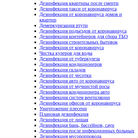
Дезинфекция квартиры после смерти
Дезинфекция такси от коронавируса
Дезинфекция от коронавируса домов и
квартир
Демеркуризация ртути
Дезинфекция подъездов от коронавируса
Дезинфекция контейнеров для сбора ТБО
Дезинфекция строительных бытовок
Дезинфекция от коронавируса
Чистка кулеров для воды
Дезинфекция от туберкулеза
Дезинфекция кондиционеров
Дезинфекция складов
Дезинфекция от чесотки
Дезинфекция авто от коронавируса
Дезинфекция от мучнистой росы
Дезинфекция кондиционера авто
Дезинфекция систем вентиляции
Дезинфекция офисов от коронавируса
Уничтожение плесени
Плановая дезинфекция
Дезинфекция от лишая
Дезинфекция бань, бассейнов, саун
Дезинфекция после инфекционных больных
Дезинфекция мусоропровода