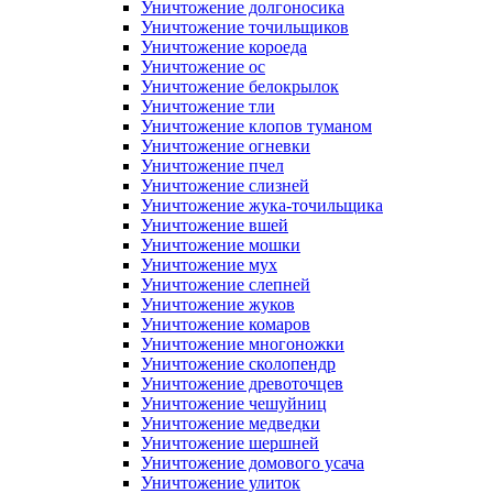
Уничтожение долгоносика
Уничтожение точильщиков
Уничтожение короеда
Уничтожение ос
Уничтожение белокрылок
Уничтожение тли
Уничтожение клопов туманом
Уничтожение огневки
Уничтожение пчел
Уничтожение слизней
Уничтожение жука-точильщика
Уничтожение вшей
Уничтожение мошки
Уничтожение мух
Уничтожение слепней
Уничтожение жуков
Уничтожение комаров
Уничтожение многоножки
Уничтожение сколопендр
Уничтожение древоточцев
Уничтожение чешуйниц
Уничтожение медведки
Уничтожение шершней
Уничтожение домового усача
Уничтожение улиток