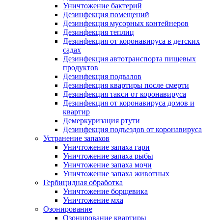
Уничтожение бактерий
Дезинфекция помещений
Дезинфекция мусорных контейнеров
Дезинфекция теплиц
Дезинфекция от коронавируса в детских
садах
Дезинфекция автотранспорта пищевых
продуктов
Дезинфекция подвалов
Дезинфекция квартиры после смерти
Дезинфекция такси от коронавируса
Дезинфекция от коронавируса домов и
квартир
Демеркуризация ртути
Дезинфекция подъездов от коронавируса
Устранение запахов
Уничтожение запаха гари
Уничтожение запаха рыбы
Уничтожение запаха мочи
Уничтожение запаха животных
Гербицидная обработка
Уничтожение борщевика
Уничтожение мха
Озонирование
Озонирование квартиры