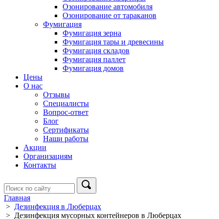
Озонирование автомобиля
Озонирование от тараканов
Фумигация
Фумигация зерна
Фумигация тары и древесины
Фумигация складов
Фумигация паллет
Фумигация домов
Цены
О нас
Отзывы
Специалисты
Вопрос-ответ
Блог
Сертификаты
Наши работы
Акции
Организациям
Контакты
Главная
>
Дезинфекция в Люберцах
>
Дезинфекция мусорных контейнеров в Люберцах