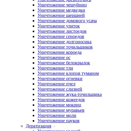
Уничтожение чешуйниц
Уничтожение медведки
Уничтожение шершней
Уничтожение домового усача
Уничтожение улиток
Уничтожение листоедов
Уничтожение сеноедов
Уничтожение долгоносика
Уничтожение точильщиков
Уничтожение короеда
Уничтожение ос
Уничтожение белокрылок
Уничтожение тли
Уничтожение клопов туманом
Уничтожение огневки
Уничтожение пчел
Уничтожение слизней
Уничтожение жука-точильщика
Уничтожение кожеедов
Уничтожение мокриц
Уничтожение муравьев
Уничтожение моли
Уничтожение пауков
Дератизация