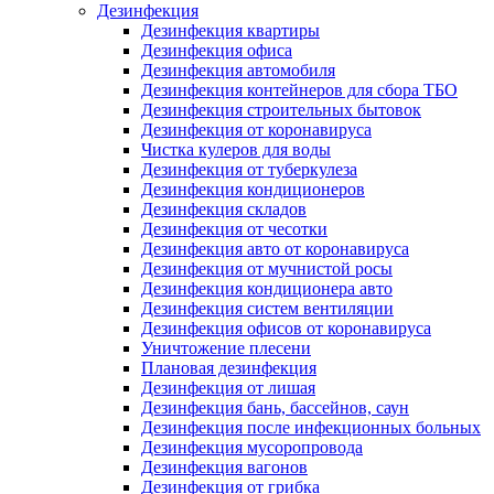
Дезинфекция
Дезинфекция квартиры
Дезинфекция офиса
Дезинфекция автомобиля
Дезинфекция контейнеров для сбора ТБО
Дезинфекция строительных бытовок
Дезинфекция от коронавируса
Чистка кулеров для воды
Дезинфекция от туберкулеза
Дезинфекция кондиционеров
Дезинфекция складов
Дезинфекция от чесотки
Дезинфекция авто от коронавируса
Дезинфекция от мучнистой росы
Дезинфекция кондиционера авто
Дезинфекция систем вентиляции
Дезинфекция офисов от коронавируса
Уничтожение плесени
Плановая дезинфекция
Дезинфекция от лишая
Дезинфекция бань, бассейнов, саун
Дезинфекция после инфекционных больных
Дезинфекция мусоропровода
Дезинфекция вагонов
Дезинфекция от грибка