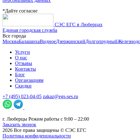
персональных данных
*Дайте согласие
СЭС ЕГС в Люберцах
Единая городская служба
Все города
Москва
Балашиха
Видное
Дзержинский
Долгопрудный
Железнод
Услуги
О нас
Отзывы
Контакты
Блог
Органзациям
Скидки
+7 (495) 023-04-05
zakaz@egs-ses.ru
г.
Люберцы
Режим работы с 9:00 – 22:00
Заказать звонок
2026
Все права защищены ©
СЭС ЕГС
Политика конфиденциальности