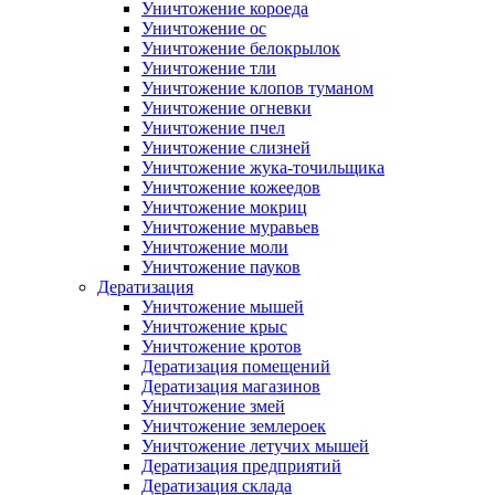
Уничтожение короеда
Уничтожение ос
Уничтожение белокрылок
Уничтожение тли
Уничтожение клопов туманом
Уничтожение огневки
Уничтожение пчел
Уничтожение слизней
Уничтожение жука-точильщика
Уничтожение кожеедов
Уничтожение мокриц
Уничтожение муравьев
Уничтожение моли
Уничтожение пауков
Дератизация
Уничтожение мышей
Уничтожение крыс
Уничтожение кротов
Дератизация помещений
Дератизация магазинов
Уничтожение змей
Уничтожение землероек
Уничтожение летучих мышей
Дератизация предприятий
Дератизация склада