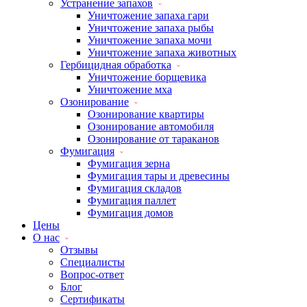
Устранение запахов
Уничтожение запаха гари
Уничтожение запаха рыбы
Уничтожение запаха мочи
Уничтожение запаха животных
Гербицидная обработка
Уничтожение борщевика
Уничтожение мха
Озонирование
Озонирование квартиры
Озонирование автомобиля
Озонирование от тараканов
Фумигация
Фумигация зерна
Фумигация тары и древесины
Фумигация складов
Фумигация паллет
Фумигация домов
Цены
О нас
Отзывы
Специалисты
Вопрос-ответ
Блог
Сертификаты