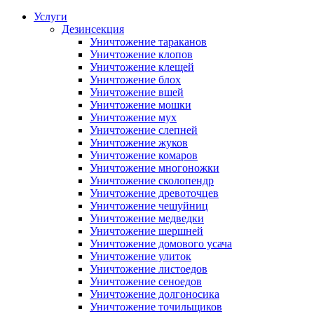
Услуги
Дезинсекция
Уничтожение тараканов
Уничтожение клопов
Уничтожение клещей
Уничтожение блох
Уничтожение вшей
Уничтожение мошки
Уничтожение мух
Уничтожение слепней
Уничтожение жуков
Уничтожение комаров
Уничтожение многоножки
Уничтожение сколопендр
Уничтожение древоточцев
Уничтожение чешуйниц
Уничтожение медведки
Уничтожение шершней
Уничтожение домового усача
Уничтожение улиток
Уничтожение листоедов
Уничтожение сеноедов
Уничтожение долгоносика
Уничтожение точильщиков