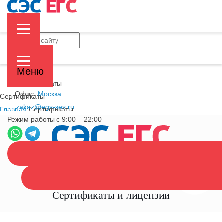
Меню
Главная
>
Сертификаты
Офис:
Москва
Сертификаты
zakaz@egs-ses.ru
Главная
Сертификаты
Режим работы с 9:00 – 22:00
САНЭПИДЕМСТАНЦИЯ
ЕДИНАЯ ГОРОДСКАЯ
СЛУЖБА
Сертификаты и лицензии