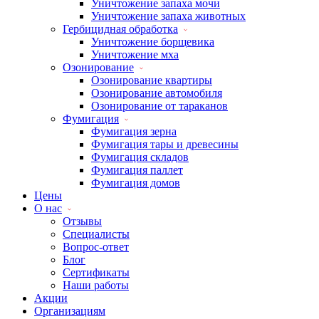
Уничтожение запаха мочи
Уничтожение запаха животных
Гербицидная обработка
Уничтожение борщевика
Уничтожение мха
Озонирование
Озонирование квартиры
Озонирование автомобиля
Озонирование от тараканов
Фумигация
Фумигация зерна
Фумигация тары и древесины
Фумигация складов
Фумигация паллет
Фумигация домов
Цены
О нас
Отзывы
Специалисты
Вопрос-ответ
Блог
Сертификаты
Наши работы
Акции
Организациям