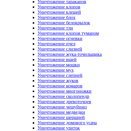
Уничтожение тараканов
Уничтожение клопов
Уничтожение клещей
Уничтожение блох
Уничтожение белокрылок
Уничтожение тли
Уничтожение клопов туманом
Уничтожение огневки
Уничтожение пчел
Уничтожение слизней
Уничтожение жука-точильщика
Уничтожение вшей
Уничтожение мошки
Уничтожение мух
Уничтожение слепней
Уничтожение жуков
Уничтожение комаров
Уничтожение многоножки
Уничтожение сколопендр
Уничтожение древоточцев
Уничтожение чешуйниц
Уничтожение медведки
Уничтожение шершней
Уничтожение домового усача
Уничтожение улиток