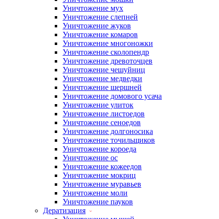
Уничтожение мух
Уничтожение слепней
Уничтожение жуков
Уничтожение комаров
Уничтожение многоножки
Уничтожение сколопендр
Уничтожение древоточцев
Уничтожение чешуйниц
Уничтожение медведки
Уничтожение шершней
Уничтожение домового усача
Уничтожение улиток
Уничтожение листоедов
Уничтожение сеноедов
Уничтожение долгоносика
Уничтожение точильщиков
Уничтожение короеда
Уничтожение ос
Уничтожение кожеедов
Уничтожение мокриц
Уничтожение муравьев
Уничтожение моли
Уничтожение пауков
Дератизация