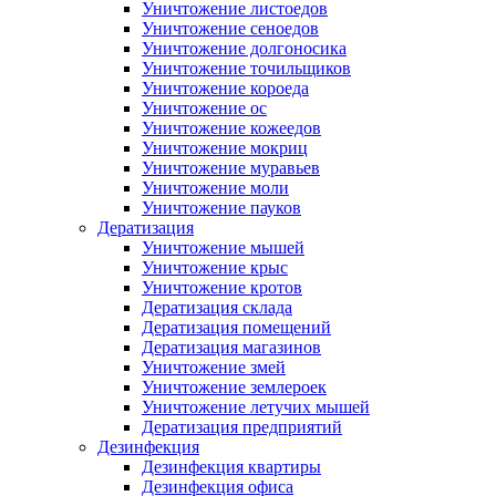
Уничтожение листоедов
Уничтожение сеноедов
Уничтожение долгоносика
Уничтожение точильщиков
Уничтожение короеда
Уничтожение ос
Уничтожение кожеедов
Уничтожение мокриц
Уничтожение муравьев
Уничтожение моли
Уничтожение пауков
Дератизация
Уничтожение мышей
Уничтожение крыс
Уничтожение кротов
Дератизация склада
Дератизация помещений
Дератизация магазинов
Уничтожение змей
Уничтожение землероек
Уничтожение летучих мышей
Дератизация предприятий
Дезинфекция
Дезинфекция квартиры
Дезинфекция офиса