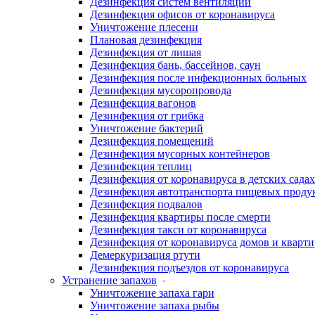
Дезинфекция систем вентиляции
Дезинфекция офисов от коронавируса
Уничтожение плесени
Плановая дезинфекция
Дезинфекция от лишая
Дезинфекция бань, бассейнов, саун
Дезинфекция после инфекционных больных
Дезинфекция мусоропровода
Дезинфекция вагонов
Дезинфекция от грибка
Уничтожение бактерий
Дезинфекция помещений
Дезинфекция мусорных контейнеров
Дезинфекция теплиц
Дезинфекция от коронавируса в детских садах
Дезинфекция автотранспорта пищевых проду
Дезинфекция подвалов
Дезинфекция квартиры после смерти
Дезинфекция такси от коронавируса
Дезинфекция от коронавируса домов и кварти
Демеркуризация ртути
Дезинфекция подъездов от коронавируса
Устранение запахов
Уничтожение запаха гари
Уничтожение запаха рыбы