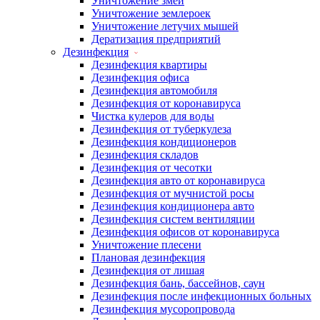
Уничтожение змей
Уничтожение землероек
Уничтожение летучих мышей
Дератизация предприятий
Дезинфекция
Дезинфекция квартиры
Дезинфекция офиса
Дезинфекция автомобиля
Дезинфекция от коронавируса
Чистка кулеров для воды
Дезинфекция от туберкулеза
Дезинфекция кондиционеров
Дезинфекция складов
Дезинфекция от чесотки
Дезинфекция авто от коронавируса
Дезинфекция от мучнистой росы
Дезинфекция кондиционера авто
Дезинфекция систем вентиляции
Дезинфекция офисов от коронавируса
Уничтожение плесени
Плановая дезинфекция
Дезинфекция от лишая
Дезинфекция бань, бассейнов, саун
Дезинфекция после инфекционных больных
Дезинфекция мусоропровода