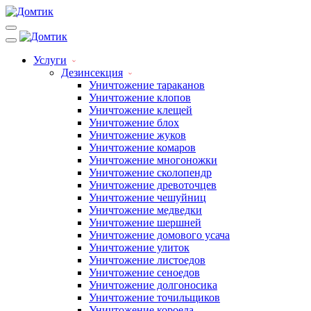
Услуги
Дезинсекция
Уничтожение тараканов
Уничтожение клопов
Уничтожение клещей
Уничтожение блох
Уничтожение жуков
Уничтожение комаров
Уничтожение многоножки
Уничтожение сколопендр
Уничтожение древоточцев
Уничтожение чешуйниц
Уничтожение медведки
Уничтожение шершней
Уничтожение домового усача
Уничтожение улиток
Уничтожение листоедов
Уничтожение сеноедов
Уничтожение долгоносика
Уничтожение точильщиков
Уничтожение короеда