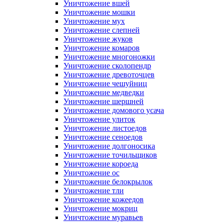
Уничтожение вшей
Уничтожение мошки
Уничтожение мух
Уничтожение слепней
Уничтожение жуков
Уничтожение комаров
Уничтожение многоножки
Уничтожение сколопендр
Уничтожение древоточцев
Уничтожение чешуйниц
Уничтожение медведки
Уничтожение шершней
Уничтожение домового усача
Уничтожение улиток
Уничтожение листоедов
Уничтожение сеноедов
Уничтожение долгоносика
Уничтожение точильщиков
Уничтожение короеда
Уничтожение ос
Уничтожение белокрылок
Уничтожение тли
Уничтожение кожеедов
Уничтожение мокриц
Уничтожение муравьев