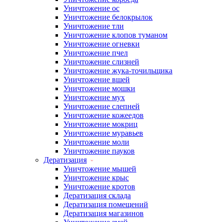
Уничтожение ос
Уничтожение белокрылок
Уничтожение тли
Уничтожение клопов туманом
Уничтожение огневки
Уничтожение пчел
Уничтожение слизней
Уничтожение жука-точильщика
Уничтожение вшей
Уничтожение мошки
Уничтожение мух
Уничтожение слепней
Уничтожение кожеедов
Уничтожение мокриц
Уничтожение муравьев
Уничтожение моли
Уничтожение пауков
Дератизация
Уничтожение мышей
Уничтожение крыс
Уничтожение кротов
Дератизация склада
Дератизация помещений
Дератизация магазинов