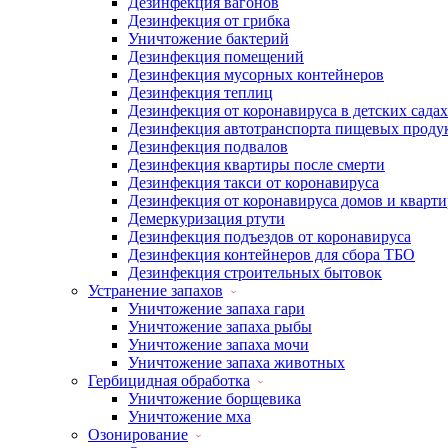
Дезинфекция вагонов
Дезинфекция от грибка
Уничтожение бактерий
Дезинфекция помещений
Дезинфекция мусорных контейнеров
Дезинфекция теплиц
Дезинфекция от коронавируса в детских садах
Дезинфекция автотранспорта пищевых проду
Дезинфекция подвалов
Дезинфекция квартиры после смерти
Дезинфекция такси от коронавируса
Дезинфекция от коронавируса домов и кварти
Демеркуризация ртути
Дезинфекция подъездов от коронавируса
Дезинфекция контейнеров для сбора ТБО
Дезинфекция строительных бытовок
Устранение запахов
Уничтожение запаха гари
Уничтожение запаха рыбы
Уничтожение запаха мочи
Уничтожение запаха животных
Гербицидная обработка
Уничтожение борщевика
Уничтожение мха
Озонирование