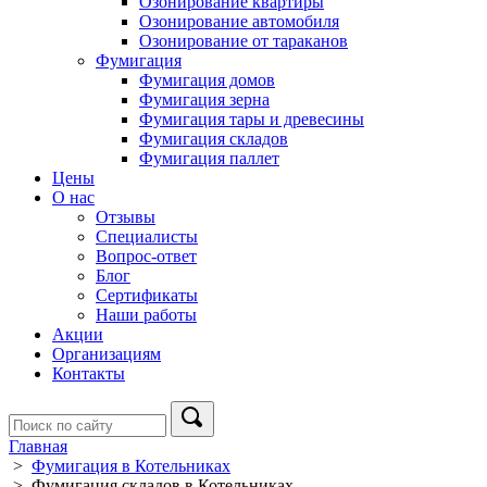
Озонирование квартиры
Озонирование автомобиля
Озонирование от тараканов
Фумигация
Фумигация домов
Фумигация зерна
Фумигация тары и древесины
Фумигация складов
Фумигация паллет
Цены
О нас
Отзывы
Специалисты
Вопрос-ответ
Блог
Сертификаты
Наши работы
Акции
Организациям
Контакты
Главная
>
Фумигация в Котельниках
>
Фумигация складов в Котельниках