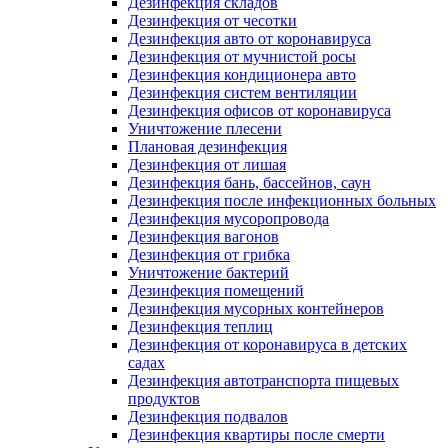
Дезинфекция складов
Дезинфекция от чесотки
Дезинфекция авто от коронавируса
Дезинфекция от мучнистой росы
Дезинфекция кондиционера авто
Дезинфекция систем вентиляции
Дезинфекция офисов от коронавируса
Уничтожение плесени
Плановая дезинфекция
Дезинфекция от лишая
Дезинфекция бань, бассейнов, саун
Дезинфекция после инфекционных больных
Дезинфекция мусоропровода
Дезинфекция вагонов
Дезинфекция от грибка
Уничтожение бактерий
Дезинфекция помещений
Дезинфекция мусорных контейнеров
Дезинфекция теплиц
Дезинфекция от коронавируса в детских
садах
Дезинфекция автотранспорта пищевых
продуктов
Дезинфекция подвалов
Дезинфекция квартиры после смерти