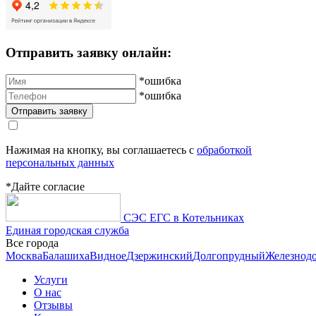
Отправить заявку онлайн:
*ошибка
*ошибка
Нажимая на кнопку, вы соглашаетесь с
обработкой
персональных данных
*Дайте согласие
СЭС ЕГС в Котельниках
Единая городская служба
Все города
Москва
Балашиха
Видное
Дзержинский
Долгопрудный
Железнод
Услуги
О нас
Отзывы