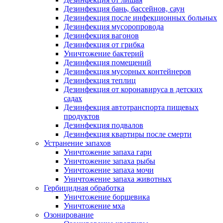
Дезинфекция бань, бассейнов, саун
Дезинфекция после инфекционных больных
Дезинфекция мусоропровода
Дезинфекция вагонов
Дезинфекция от грибка
Уничтожение бактерий
Дезинфекция помещений
Дезинфекция мусорных контейнеров
Дезинфекция теплиц
Дезинфекция от коронавируса в детских
садах
Дезинфекция автотранспорта пищевых
продуктов
Дезинфекция подвалов
Дезинфекция квартиры после смерти
Устранение запахов
Уничтожение запаха гари
Уничтожение запаха рыбы
Уничтожение запаха мочи
Уничтожение запаха животных
Гербицидная обработка
Уничтожение борщевика
Уничтожение мха
Озонирование