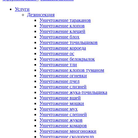
Услуги
Дезинсекция
Уничтожение тараканов
Уничтожение клопов
Уничтожение клещей
Уничтожение блох
Уничтожение точильщиков
Уничтожение короеда
Уничтожение ос
Уничтожение белокрылок
Уничтожение тли
Уничтожение клопов туманом
Уничтожение огневки
Уничтожение пчел
Уничтожение слизней
Уничтожение жука-точильщика
Уничтожение вшей
Уничтожение мошки
Уничтожение мух
Уничтожение слепней
Уничтожение жуков
Уничтожение комаров
Уничтожение многоножки
Уничтожение сколопендр