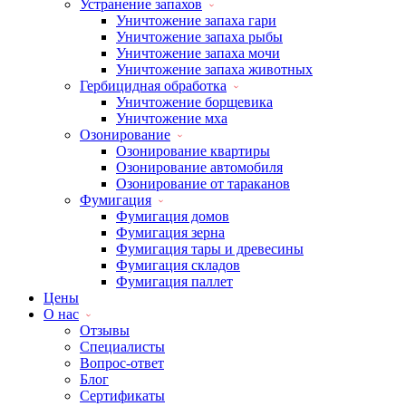
Устранение запахов
Уничтожение запаха гари
Уничтожение запаха рыбы
Уничтожение запаха мочи
Уничтожение запаха животных
Гербицидная обработка
Уничтожение борщевика
Уничтожение мха
Озонирование
Озонирование квартиры
Озонирование автомобиля
Озонирование от тараканов
Фумигация
Фумигация домов
Фумигация зерна
Фумигация тары и древесины
Фумигация складов
Фумигация паллет
Цены
О нас
Отзывы
Специалисты
Вопрос-ответ
Блог
Сертификаты