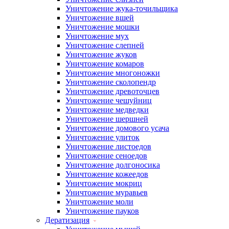
Уничтожение жука-точильщика
Уничтожение вшей
Уничтожение мошки
Уничтожение мух
Уничтожение слепней
Уничтожение жуков
Уничтожение комаров
Уничтожение многоножки
Уничтожение сколопендр
Уничтожение древоточцев
Уничтожение чешуйниц
Уничтожение медведки
Уничтожение шершней
Уничтожение домового усача
Уничтожение улиток
Уничтожение листоедов
Уничтожение сеноедов
Уничтожение долгоносика
Уничтожение кожеедов
Уничтожение мокриц
Уничтожение муравьев
Уничтожение моли
Уничтожение пауков
Дератизация