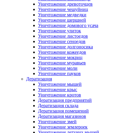
Уничтожение древоточцев
Уничтожение чешуйниц
Уничтожение медведки
Уничтожение шершней
Уничтожение домового усача
Уничтожение улиток
Уничтожение листоедов
Уничтожение сеноедов
Уничтожение долгоносика
Уничтожение кожеедов
Уничтожение мокриц
Уничтожение муравьев
Уничтожение моли
Уничтожение пауков
Дератизация
Уничтожение мышей
Уничтожение крыс
Уничтожение кротов
Дератизация предприятий
Дератизация склада
Дератизация помещений
Дератизация магазинов
Уничтожение змей
Уничтожение землероек
Уничтожение летучих мышей