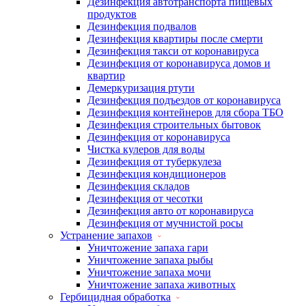
Дезинфекция автотранспорта пищевых
продуктов
Дезинфекция подвалов
Дезинфекция квартиры после смерти
Дезинфекция такси от коронавируса
Дезинфекция от коронавируса домов и
квартир
Демеркуризация ртути
Дезинфекция подъездов от коронавируса
Дезинфекция контейнеров для сбора ТБО
Дезинфекция строительных бытовок
Дезинфекция от коронавируса
Чистка кулеров для воды
Дезинфекция от туберкулеза
Дезинфекция кондиционеров
Дезинфекция складов
Дезинфекция от чесотки
Дезинфекция авто от коронавируса
Дезинфекция от мучнистой росы
Устранение запахов
Уничтожение запаха гари
Уничтожение запаха рыбы
Уничтожение запаха мочи
Уничтожение запаха животных
Гербицидная обработка