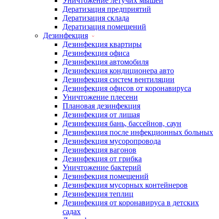
Уничтожение летучих мышей
Дератизация предприятий
Дератизация склада
Дератизация помещений
Дезинфекция
Дезинфекция квартиры
Дезинфекция офиса
Дезинфекция автомобиля
Дезинфекция кондиционера авто
Дезинфекция систем вентиляции
Дезинфекция офисов от коронавируса
Уничтожение плесени
Плановая дезинфекция
Дезинфекция от лишая
Дезинфекция бань, бассейнов, саун
Дезинфекция после инфекционных больных
Дезинфекция мусоропровода
Дезинфекция вагонов
Дезинфекция от грибка
Уничтожение бактерий
Дезинфекция помещений
Дезинфекция мусорных контейнеров
Дезинфекция теплиц
Дезинфекция от коронавируса в детских
садах