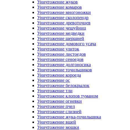
Уничтожение жуков
Уничтожение комаров
Уничтожение многоножки
Уничтожение сколопендр
Уничтожение древоточцев
Уничтожение чешуйниц
Уничтожение медведки
Уничтожение шершней
Уничтожение домового усача
Уничтожение улиток
Уничтожение листоедов
Уничтожение сеноедов
Уничтожение долгоносика
Уничтожение точильщиков
Уничтожение короеда
Уничтожение ос
Уничтожение белокрылок
Уничтожение тли
Уничтожение клопов туманом
Уничтожение огневки
Уничтожение пчел
Уничтожение слизней
Уничтожение жука-точильщика
Уничтожение вшей
Уничтожение мошки