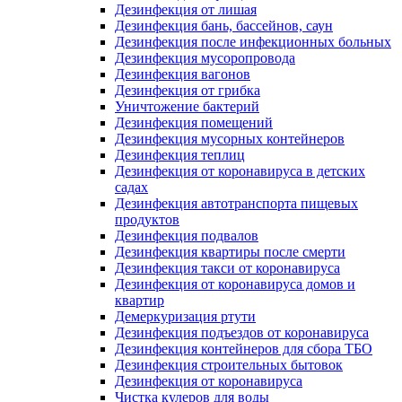
Дезинфекция от лишая
Дезинфекция бань, бассейнов, саун
Дезинфекция после инфекционных больных
Дезинфекция мусоропровода
Дезинфекция вагонов
Дезинфекция от грибка
Уничтожение бактерий
Дезинфекция помещений
Дезинфекция мусорных контейнеров
Дезинфекция теплиц
Дезинфекция от коронавируса в детских
садах
Дезинфекция автотранспорта пищевых
продуктов
Дезинфекция подвалов
Дезинфекция квартиры после смерти
Дезинфекция такси от коронавируса
Дезинфекция от коронавируса домов и
квартир
Демеркуризация ртути
Дезинфекция подъездов от коронавируса
Дезинфекция контейнеров для сбора ТБО
Дезинфекция строительных бытовок
Дезинфекция от коронавируса
Чистка кулеров для воды