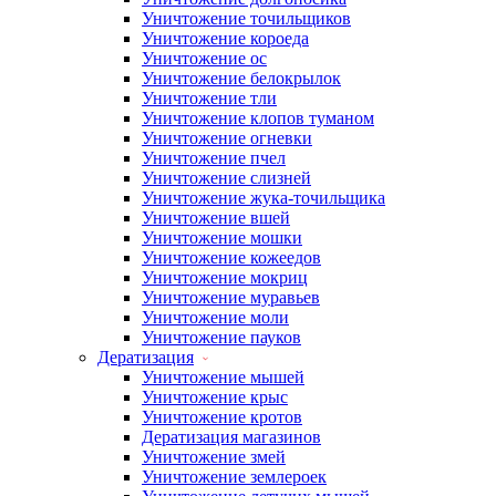
Уничтожение точильщиков
Уничтожение короеда
Уничтожение ос
Уничтожение белокрылок
Уничтожение тли
Уничтожение клопов туманом
Уничтожение огневки
Уничтожение пчел
Уничтожение слизней
Уничтожение жука-точильщика
Уничтожение вшей
Уничтожение мошки
Уничтожение кожеедов
Уничтожение мокриц
Уничтожение муравьев
Уничтожение моли
Уничтожение пауков
Дератизация
Уничтожение мышей
Уничтожение крыс
Уничтожение кротов
Дератизация магазинов
Уничтожение змей
Уничтожение землероек