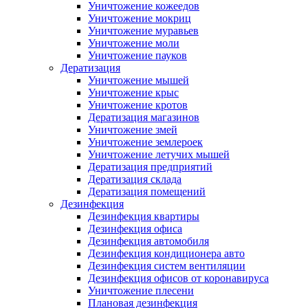
Уничтожение кожеедов
Уничтожение мокриц
Уничтожение муравьев
Уничтожение моли
Уничтожение пауков
Дератизация
Уничтожение мышей
Уничтожение крыс
Уничтожение кротов
Дератизация магазинов
Уничтожение змей
Уничтожение землероек
Уничтожение летучих мышей
Дератизация предприятий
Дератизация склада
Дератизация помещений
Дезинфекция
Дезинфекция квартиры
Дезинфекция офиса
Дезинфекция автомобиля
Дезинфекция кондиционера авто
Дезинфекция систем вентиляции
Дезинфекция офисов от коронавируса
Уничтожение плесени
Плановая дезинфекция