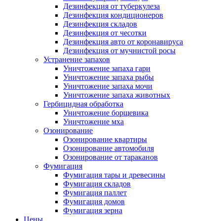
Дезинфекция от туберкулеза
Дезинфекция кондиционеров
Дезинфекция складов
Дезинфекция от чесотки
Дезинфекция авто от коронавируса
Дезинфекция от мучнистой росы
Устранение запахов
Уничтожение запаха гари
Уничтожение запаха рыбы
Уничтожение запаха мочи
Уничтожение запаха животных
Гербицидная обработка
Уничтожение борщевика
Уничтожение мха
Озонирование
Озонирование квартиры
Озонирование автомобиля
Озонирование от тараканов
Фумигация
Фумигация тары и древесины
Фумигация складов
Фумигация паллет
Фумигация домов
Фумигация зерна
Цены