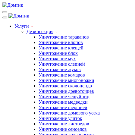
Услуги
Дезинсекция
Уничтожение тараканов
Уничтожение клопов
Уничтожение клещей
Уничтожение блох
Уничтожение мух
Уничтожение слепней
Уничтожение жуков
Уничтожение комаров
Уничтожение многоножки
Уничтожение сколопендр
Уничтожение древоточцев
Уничтожение чешуйниц
Уничтожение медведки
Уничтожение шершней
Уничтожение домового усача
Уничтожение улиток
Уничтожение листоедов
Уничтожение сеноедов
Уничтожение долгоносика