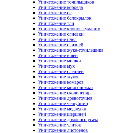
Уничтожение точильщиков
Уничтожение короеда
Уничтожение ос
Уничтожение белокрылок
Уничтожение тли
Уничтожение клопов туманом
Уничтожение огневки
Уничтожение пчел
Уничтожение слизней
Уничтожение жука-точильщика
Уничтожение вшей
Уничтожение мошки
Уничтожение мух
Уничтожение слепней
Уничтожение жуков
Уничтожение комаров
Уничтожение многоножки
Уничтожение сколопендр
Уничтожение древоточцев
Уничтожение чешуйниц
Уничтожение медведки
Уничтожение шершней
Уничтожение домового усача
Уничтожение улиток
Уничтожение листоедов