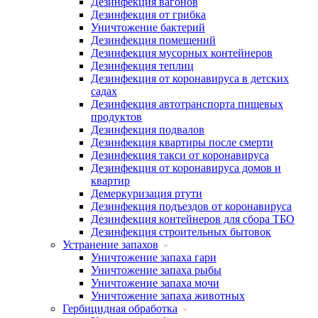
Дезинфекция вагонов
Дезинфекция от грибка
Уничтожение бактерий
Дезинфекция помещений
Дезинфекция мусорных контейнеров
Дезинфекция теплиц
Дезинфекция от коронавируса в детских
садах
Дезинфекция автотранспорта пищевых
продуктов
Дезинфекция подвалов
Дезинфекция квартиры после смерти
Дезинфекция такси от коронавируса
Дезинфекция от коронавируса домов и
квартир
Демеркуризация ртути
Дезинфекция подъездов от коронавируса
Дезинфекция контейнеров для сбора ТБО
Дезинфекция строительных бытовок
Устранение запахов
Уничтожение запаха гари
Уничтожение запаха рыбы
Уничтожение запаха мочи
Уничтожение запаха животных
Гербицидная обработка