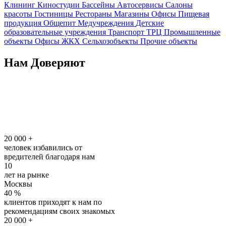
Клининг
Киностудии
Бассейны
Автосервисы
Салоны
красоты
Гостиницы
Рестораны
Магазины
Офисы
Пищевая
продукция
Общепит
Медучреждения
Детские
образовательные учреждения
Транспорт
ТРЦ
Промышленные
объекты
Офисы
ЖКХ
Сельхозобъекты
Прочие объекты
Нам Доверяют
20 000
+
человек избавились от
вредителей благодаря нам
10
лет на рынке
Москвы
40
%
клиентов приходят к нам по
рекомендациям своих знакомых
20 000
+