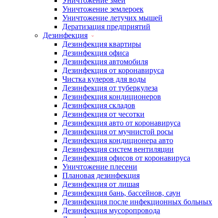
Уничтожение змей
Уничтожение землероек
Уничтожение летучих мышей
Дератизация предприятий
Дезинфекция
Дезинфекция квартиры
Дезинфекция офиса
Дезинфекция автомобиля
Дезинфекция от коронавируса
Чистка кулеров для воды
Дезинфекция от туберкулеза
Дезинфекция кондиционеров
Дезинфекция складов
Дезинфекция от чесотки
Дезинфекция авто от коронавируса
Дезинфекция от мучнистой росы
Дезинфекция кондиционера авто
Дезинфекция систем вентиляции
Дезинфекция офисов от коронавируса
Уничтожение плесени
Плановая дезинфекция
Дезинфекция от лишая
Дезинфекция бань, бассейнов, саун
Дезинфекция после инфекционных больных
Дезинфекция мусоропровода