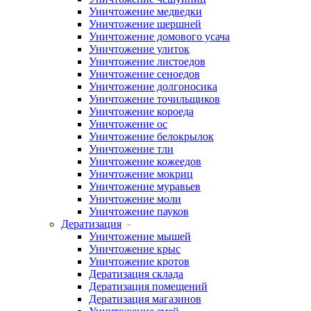
Уничтожение медведки
Уничтожение шершней
Уничтожение домового усача
Уничтожение улиток
Уничтожение листоедов
Уничтожение сеноедов
Уничтожение долгоносика
Уничтожение точильщиков
Уничтожение короеда
Уничтожение ос
Уничтожение белокрылок
Уничтожение тли
Уничтожение кожеедов
Уничтожение мокриц
Уничтожение муравьев
Уничтожение моли
Уничтожение пауков
Дератизация
Уничтожение мышей
Уничтожение крыс
Уничтожение кротов
Дератизация склада
Дератизация помещений
Дератизация магазинов