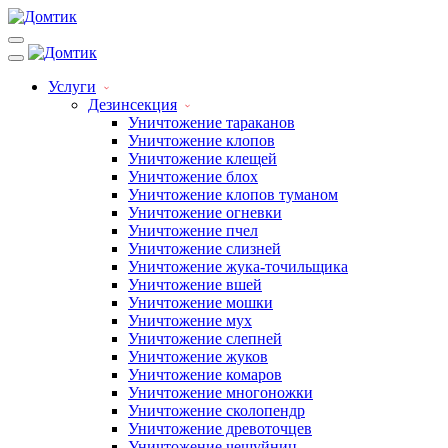
Услуги
Дезинсекция
Уничтожение тараканов
Уничтожение клопов
Уничтожение клещей
Уничтожение блох
Уничтожение клопов туманом
Уничтожение огневки
Уничтожение пчел
Уничтожение слизней
Уничтожение жука-точильщика
Уничтожение вшей
Уничтожение мошки
Уничтожение мух
Уничтожение слепней
Уничтожение жуков
Уничтожение комаров
Уничтожение многоножки
Уничтожение сколопендр
Уничтожение древоточцев
Уничтожение чешуйниц