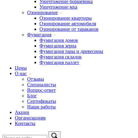
Уничтожение борщевика
Уничтожение мха
Озонирование
Озонирование квартиры
Озонирование автомобиля
Озонирование от тараканов
Фумигация
Фумигация домов
Фумигация зерна
Фумигация тары и древесины
Фумигация складов
Фумигация паллет
Цены
О нас
Отзывы
Специалисты
Вопрос-ответ
Блог
Сертификаты
Наши работы
Акции
Организациям
Контакты