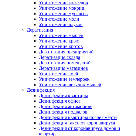
Уничтожение кожеедов
Уничтожение мокриц
Уничтожение муравьев
Уничтожение моли
Уничтожение пауков
Дератизация
Уничтожение мышей
Уничтожение крыс
Уничтожение кротов
Дератизация предприятий
Дератизация склада
Дератизация помещений
Дератизация магазинов
Уничтожение змей
Уничтожение землероек
Уничтожение летучих мышей
Дезинфекция
Дезинфекция квартиры
Дезинфекция офиса
Дезинфекция автомобиля
Дезинфекция подвалов
Дезинфекция квартиры после смерти
Дезинфекция такси от коронавируса
Дезинфекция от коронавируса домов и
квартир