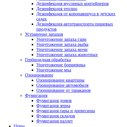
Дезинфекция мусорных контейнеров
Дезинфекция теплиц
Дезинфекция от коронавируса в детских
садах
Дезинфекция автотранспорта пищевых
продуктов
Устранение запахов
Уничтожение запаха гари
Уничтожение запаха рыбы
Уничтожение запаха мочи
Уничтожение запаха животных
Гербицидная обработка
Уничтожение борщевика
Уничтожение мха
Озонирование
Озонирование квартиры
Озонирование автомобиля
Озонирование от тараканов
Фумигация
Фумигация домов
Фумигация зерна
Фумигация тары и древесины
Фумигация складов
Фумигация паллет
Цены