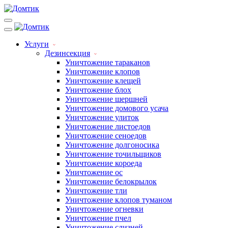
Услуги
Дезинсекция
Уничтожение тараканов
Уничтожение клопов
Уничтожение клещей
Уничтожение блох
Уничтожение шершней
Уничтожение домового усача
Уничтожение улиток
Уничтожение листоедов
Уничтожение сеноедов
Уничтожение долгоносика
Уничтожение точильщиков
Уничтожение короеда
Уничтожение ос
Уничтожение белокрылок
Уничтожение тли
Уничтожение клопов туманом
Уничтожение огневки
Уничтожение пчел
Уничтожение слизней