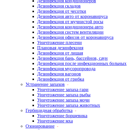
Дезинфекция кондиционеров
Дезинфекция складов
Дезинфекция от чесотки
Дезинфекция авто от коронавируса
Дезинфекция от мучнистой росы
Дезинфекция кондиционера авто
Дезинфекция систем вентиляции
Дезинфекция офисов от коронавируса
Уничтожение плесени
Плановая дезинфекция
Дезинфекция от лишая
Дезинфекция бань, бассейнов, саун
Дезинфекция после инфекционных больных
Дезинфекция мусоропровода
Дезинфекция вагонов
Дезинфекция от грибка
Устранение запахов
Уничтожение запаха гари
Уничтожение запаха рыбы
Уничтожение запаха мочи
Уничтожение запаха животных
Гербицидная обработка
Уничтожение борщевика
Уничтожение мха
Озонирование