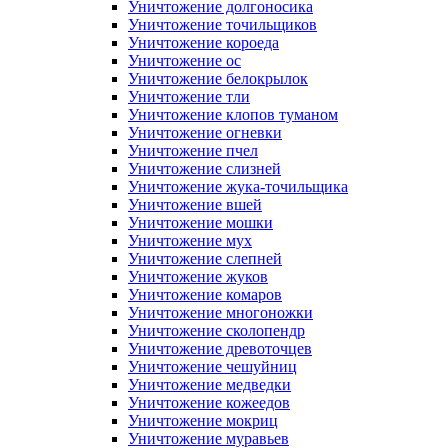
Уничтожение долгоносика
Уничтожение точильщиков
Уничтожение короеда
Уничтожение ос
Уничтожение белокрылок
Уничтожение тли
Уничтожение клопов туманом
Уничтожение огневки
Уничтожение пчел
Уничтожение слизней
Уничтожение жука-точильщика
Уничтожение вшей
Уничтожение мошки
Уничтожение мух
Уничтожение слепней
Уничтожение жуков
Уничтожение комаров
Уничтожение многоножки
Уничтожение сколопендр
Уничтожение древоточцев
Уничтожение чешуйниц
Уничтожение медведки
Уничтожение кожеедов
Уничтожение мокриц
Уничтожение муравьев