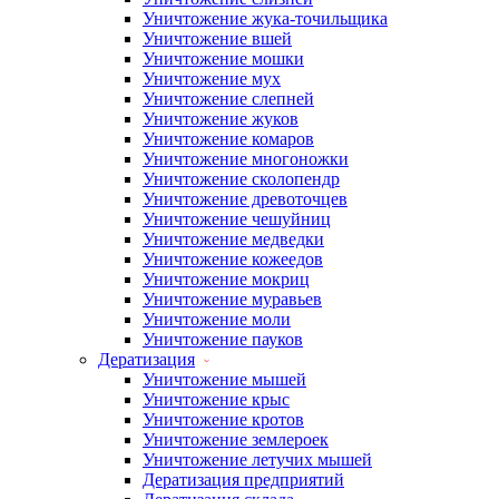
Уничтожение жука-точильщика
Уничтожение вшей
Уничтожение мошки
Уничтожение мух
Уничтожение слепней
Уничтожение жуков
Уничтожение комаров
Уничтожение многоножки
Уничтожение сколопендр
Уничтожение древоточцев
Уничтожение чешуйниц
Уничтожение медведки
Уничтожение кожеедов
Уничтожение мокриц
Уничтожение муравьев
Уничтожение моли
Уничтожение пауков
Дератизация
Уничтожение мышей
Уничтожение крыс
Уничтожение кротов
Уничтожение землероек
Уничтожение летучих мышей
Дератизация предприятий