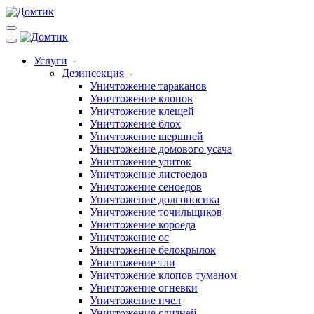
Услуги
Дезинсекция
Уничтожение тараканов
Уничтожение клопов
Уничтожение клещей
Уничтожение блох
Уничтожение шершней
Уничтожение домового усача
Уничтожение улиток
Уничтожение листоедов
Уничтожение сеноедов
Уничтожение долгоносика
Уничтожение точильщиков
Уничтожение короеда
Уничтожение ос
Уничтожение белокрылок
Уничтожение тли
Уничтожение клопов туманом
Уничтожение огневки
Уничтожение пчел
Уничтожение слизней