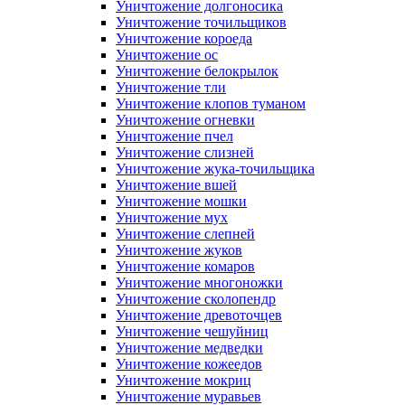
Уничтожение долгоносика
Уничтожение точильщиков
Уничтожение короеда
Уничтожение ос
Уничтожение белокрылок
Уничтожение тли
Уничтожение клопов туманом
Уничтожение огневки
Уничтожение пчел
Уничтожение слизней
Уничтожение жука-точильщика
Уничтожение вшей
Уничтожение мошки
Уничтожение мух
Уничтожение слепней
Уничтожение жуков
Уничтожение комаров
Уничтожение многоножки
Уничтожение сколопендр
Уничтожение древоточцев
Уничтожение чешуйниц
Уничтожение медведки
Уничтожение кожеедов
Уничтожение мокриц
Уничтожение муравьев