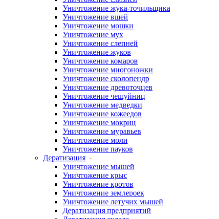
Уничтожение жука-точильщика
Уничтожение вшей
Уничтожение мошки
Уничтожение мух
Уничтожение слепней
Уничтожение жуков
Уничтожение комаров
Уничтожение многоножки
Уничтожение сколопендр
Уничтожение древоточцев
Уничтожение чешуйниц
Уничтожение медведки
Уничтожение кожеедов
Уничтожение мокриц
Уничтожение муравьев
Уничтожение моли
Уничтожение пауков
Дератизация
Уничтожение мышей
Уничтожение крыс
Уничтожение кротов
Уничтожение землероек
Уничтожение летучих мышей
Дератизация предприятий