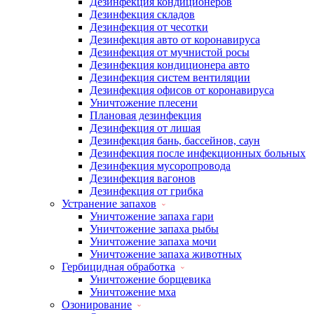
Дезинфекция кондиционеров
Дезинфекция складов
Дезинфекция от чесотки
Дезинфекция авто от коронавируса
Дезинфекция от мучнистой росы
Дезинфекция кондиционера авто
Дезинфекция систем вентиляции
Дезинфекция офисов от коронавируса
Уничтожение плесени
Плановая дезинфекция
Дезинфекция от лишая
Дезинфекция бань, бассейнов, саун
Дезинфекция после инфекционных больных
Дезинфекция мусоропровода
Дезинфекция вагонов
Дезинфекция от грибка
Устранение запахов
Уничтожение запаха гари
Уничтожение запаха рыбы
Уничтожение запаха мочи
Уничтожение запаха животных
Гербицидная обработка
Уничтожение борщевика
Уничтожение мха
Озонирование