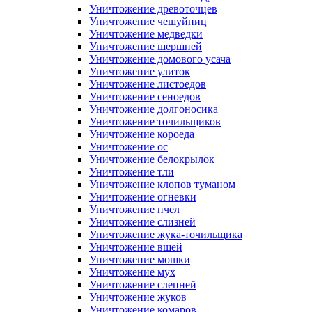
Уничтожение древоточцев
Уничтожение чешуйниц
Уничтожение медведки
Уничтожение шершней
Уничтожение домового усача
Уничтожение улиток
Уничтожение листоедов
Уничтожение сеноедов
Уничтожение долгоносика
Уничтожение точильщиков
Уничтожение короеда
Уничтожение ос
Уничтожение белокрылок
Уничтожение тли
Уничтожение клопов туманом
Уничтожение огневки
Уничтожение пчел
Уничтожение слизней
Уничтожение жука-точильщика
Уничтожение вшей
Уничтожение мошки
Уничтожение мух
Уничтожение слепней
Уничтожение жуков
Уничтожение комаров