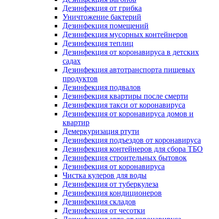
Дезинфекция от грибка
Уничтожение бактерий
Дезинфекция помещений
Дезинфекция мусорных контейнеров
Дезинфекция теплиц
Дезинфекция от коронавируса в детских
садах
Дезинфекция автотранспорта пищевых
продуктов
Дезинфекция подвалов
Дезинфекция квартиры после смерти
Дезинфекция такси от коронавируса
Дезинфекция от коронавируса домов и
квартир
Демеркуризация ртути
Дезинфекция подъездов от коронавируса
Дезинфекция контейнеров для сбора ТБО
Дезинфекция строительных бытовок
Дезинфекция от коронавируса
Чистка кулеров для воды
Дезинфекция от туберкулеза
Дезинфекция кондиционеров
Дезинфекция складов
Дезинфекция от чесотки