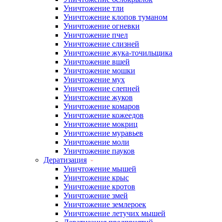
Уничтожение тли
Уничтожение клопов туманом
Уничтожение огневки
Уничтожение пчел
Уничтожение слизней
Уничтожение жука-точильщика
Уничтожение вшей
Уничтожение мошки
Уничтожение мух
Уничтожение слепней
Уничтожение жуков
Уничтожение комаров
Уничтожение кожеедов
Уничтожение мокриц
Уничтожение муравьев
Уничтожение моли
Уничтожение пауков
Дератизация
Уничтожение мышей
Уничтожение крыс
Уничтожение кротов
Уничтожение змей
Уничтожение землероек
Уничтожение летучих мышей