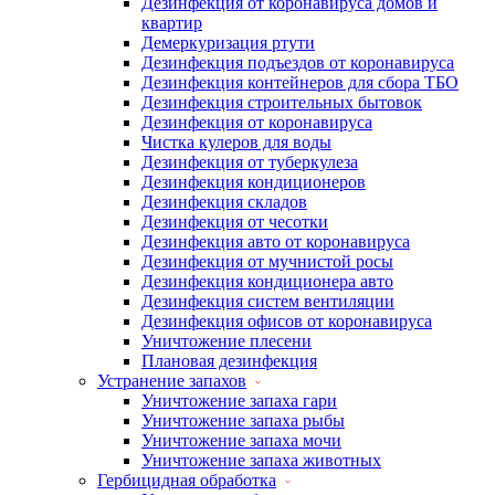
Дезинфекция от коронавируса домов и
квартир
Демеркуризация ртути
Дезинфекция подъездов от коронавируса
Дезинфекция контейнеров для сбора ТБО
Дезинфекция строительных бытовок
Дезинфекция от коронавируса
Чистка кулеров для воды
Дезинфекция от туберкулеза
Дезинфекция кондиционеров
Дезинфекция складов
Дезинфекция от чесотки
Дезинфекция авто от коронавируса
Дезинфекция от мучнистой росы
Дезинфекция кондиционера авто
Дезинфекция систем вентиляции
Дезинфекция офисов от коронавируса
Уничтожение плесени
Плановая дезинфекция
Устранение запахов
Уничтожение запаха гари
Уничтожение запаха рыбы
Уничтожение запаха мочи
Уничтожение запаха животных
Гербицидная обработка