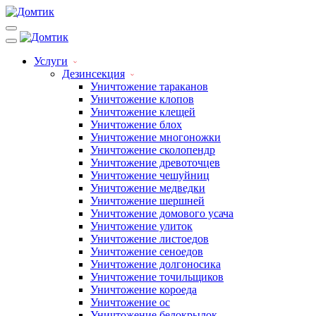
Услуги
Дезинсекция
Уничтожение тараканов
Уничтожение клопов
Уничтожение клещей
Уничтожение блох
Уничтожение многоножки
Уничтожение сколопендр
Уничтожение древоточцев
Уничтожение чешуйниц
Уничтожение медведки
Уничтожение шершней
Уничтожение домового усача
Уничтожение улиток
Уничтожение листоедов
Уничтожение сеноедов
Уничтожение долгоносика
Уничтожение точильщиков
Уничтожение короеда
Уничтожение ос
Уничтожение белокрылок