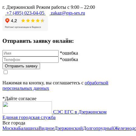
г.
Дзержинский
Режим работы с 9:00 – 22:00
+7 (495) 023-04-05
zakaz@egs-ses.ru
Отправить заявку онлайн:
*ошибка
*ошибка
Нажимая на кнопку, вы соглашаетесь с
обработкой
персональных данных
*Дайте согласие
СЭС ЕГС в Дзержинском
Единая городская служба
Все города
Москва
Балашиха
Видное
Дзержинский
Долгопрудный
Железнод