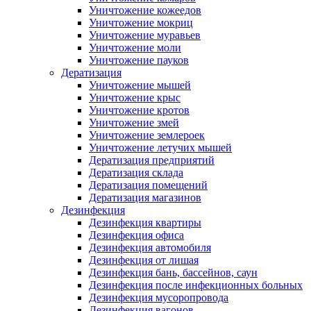
Уничтожение кожеедов
Уничтожение мокриц
Уничтожение муравьев
Уничтожение моли
Уничтожение пауков
Дератизация
Уничтожение мышей
Уничтожение крыс
Уничтожение кротов
Уничтожение змей
Уничтожение землероек
Уничтожение летучих мышей
Дератизация предприятий
Дератизация склада
Дератизация помещений
Дератизация магазинов
Дезинфекция
Дезинфекция квартиры
Дезинфекция офиса
Дезинфекция автомобиля
Дезинфекция от лишая
Дезинфекция бань, бассейнов, саун
Дезинфекция после инфекционных больных
Дезинфекция мусоропровода
Дезинфекция вагонов