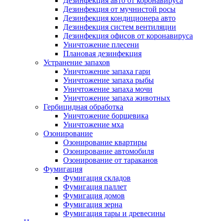
Дезинфекция авто от коронавируса
Дезинфекция от мучнистой росы
Дезинфекция кондиционера авто
Дезинфекция систем вентиляции
Дезинфекция офисов от коронавируса
Уничтожение плесени
Плановая дезинфекция
Устранение запахов
Уничтожение запаха гари
Уничтожение запаха рыбы
Уничтожение запаха мочи
Уничтожение запаха животных
Гербицидная обработка
Уничтожение борщевика
Уничтожение мха
Озонирование
Озонирование квартиры
Озонирование автомобиля
Озонирование от тараканов
Фумигация
Фумигация складов
Фумигация паллет
Фумигация домов
Фумигация зерна
Фумигация тары и древесины