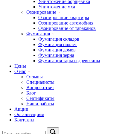
Уничтожение борщевика
Уничтожение мха
Озонирование
Озонирование квартиры
Озонирование автомобиля
Озонирование от тараканов
Фумигация
Фумигация складов
Фумигация паллет
Фумигация домов
Фумигация зерна
Фумигация тары и древесины
Цены
О нас
Отзывы
Специалисты
Вопрос-ответ
Блог
Сертификаты
Наши работы
Акции
Организациям
Контакты