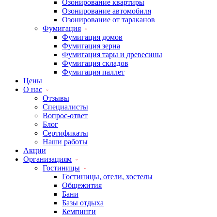
Озонирование квартиры
Озонирование автомобиля
Озонирование от тараканов
Фумигация
Фумигация домов
Фумигация зерна
Фумигация тары и древесины
Фумигация складов
Фумигация паллет
Цены
О нас
Отзывы
Специалисты
Вопрос-ответ
Блог
Сертификаты
Наши работы
Акции
Организациям
Гостиницы
Гостиницы, отели, хостелы
Общежития
Бани
Базы отдыха
Кемпинги