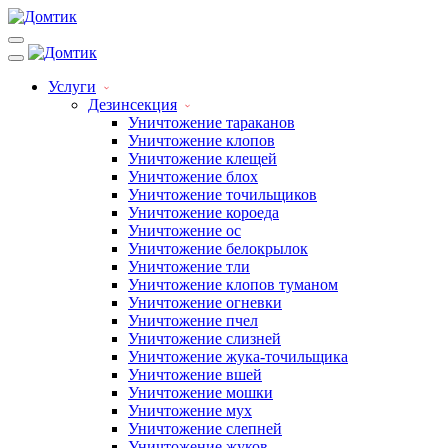
Услуги
Дезинсекция
Уничтожение тараканов
Уничтожение клопов
Уничтожение клещей
Уничтожение блох
Уничтожение точильщиков
Уничтожение короеда
Уничтожение ос
Уничтожение белокрылок
Уничтожение тли
Уничтожение клопов туманом
Уничтожение огневки
Уничтожение пчел
Уничтожение слизней
Уничтожение жука-точильщика
Уничтожение вшей
Уничтожение мошки
Уничтожение мух
Уничтожение слепней
Уничтожение жуков