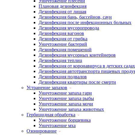
Уничтожение плесени
Плановая дезинфекция
Дезинфекция от лишая
Дезинфекция бань, бассейнов, саун
Дезинфекция после инфекционных больных
Дезинфекция мусоропровода
Дезинфекция вагонов
Дезинфекция от грибка
Уничтожение бактерий
Дезинфекция помещений
Дезинфекция мусорных контейнеров
Дезинфекция теплиц
Дезинфекция от коронавируса в детских садах
Дезинфекция автотранспорта пищевых проду
Дезинфекция подвалов
Дезинфекция квартиры после смерти
Устранение запахов
Уничтожение запаха гари
Уничтожение запаха рыбы
Уничтожение запаха мочи
Уничтожение запаха животных
Гербицидная обработка
Уничтожение борщевика
Уничтожение мха
Озонирование