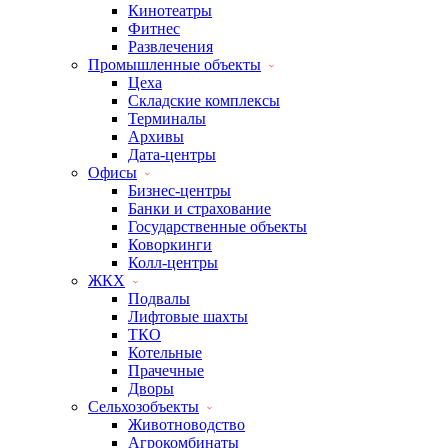
Кинотеатры
Фитнес
Развлечения
Промышленные объекты
Цеха
Складские комплексы
Терминалы
Архивы
Дата-центры
Офисы
Бизнес-центры
Банки и страхование
Государственные объекты
Коворкинги
Колл-центры
ЖКХ
Подвалы
Лифтовые шахты
ТКО
Котельные
Прачечные
Дворы
Сельхозобъекты
Животноводство
Агрокомбинаты