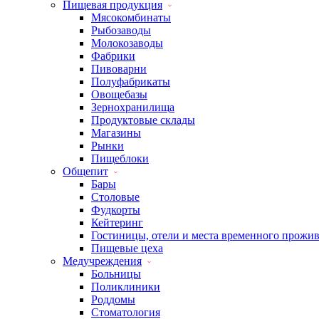
Пищевая продукция
Мясокомбинаты
Рыбозаводы
Молокозаводы
Фабрики
Пивоварни
Полуфабрикаты
Овощебазы
Зернохранилища
Продуктовые склады
Магазины
Рынки
Пищеблоки
Общепит
Бары
Столовые
Фудкорты
Кейтеринг
Гостиницы, отели и места временного прожи
Пищевые цеха
Медучреждения
Больницы
Поликлиники
Роддомы
Стоматология