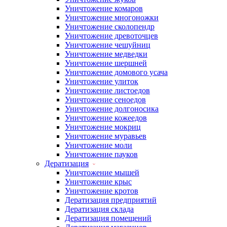
Уничтожение комаров
Уничтожение многоножки
Уничтожение сколопендр
Уничтожение древоточцев
Уничтожение чешуйниц
Уничтожение медведки
Уничтожение шершней
Уничтожение домового усача
Уничтожение улиток
Уничтожение листоедов
Уничтожение сеноедов
Уничтожение долгоносика
Уничтожение кожеедов
Уничтожение мокриц
Уничтожение муравьев
Уничтожение моли
Уничтожение пауков
Дератизация
Уничтожение мышей
Уничтожение крыс
Уничтожение кротов
Дератизация предприятий
Дератизация склада
Дератизация помещений