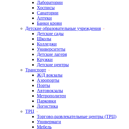
Лаборатории
Хосписы
Санатории
Аптеки
Банки крови
Детские образовательные учреждения
Детские сады
Школы
Колледжи
Университеты
Детские лагеря
Кружки
Детские центры
Транспорт
Ж/Д вокзалы
Аэропорты
Порты
Автовокзалы
Метрополитен
Парковки
Логистика
ТРЦ
Торгово-развлекательные центры (ТРЦ)
Универмаги
Мебель