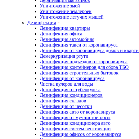
Дератизация магазинов
Уничтожение змей
Уничтожение землероек
Уничтожение летучих мышей
Дезинфекция
Дезинфекция квартиры
Дезинфекция офиса
Дезинфекция автомобиля
Дезинфекция такси от коронавируса
Дезинфекция от коронавируса домов и кварти
Демеркуризация ртути
Дезинфекция подъездов от коронавируса
Дезинфекция контейнеров для сбора ТБО
Дезинфекция строительных бытовок
Дезинфекция от коронавируса
Чистка кулеров для воды
Дезинфекция от туберкулеза
Дезинфекция кондиционеров
Дезинфекция складов
Дезинфекция от чесотки
Дезинфекция авто от коронавируса
Дезинфекция от мучнистой росы
Дезинфекция кондиционера авто
Дезинфекция систем вентиляции
Дезинфекция офисов от коронавируса