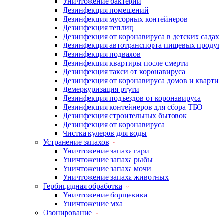
Уничтожение бактерий
Дезинфекция помещений
Дезинфекция мусорных контейнеров
Дезинфекция теплиц
Дезинфекция от коронавируса в детских садах
Дезинфекция автотранспорта пищевых проду
Дезинфекция подвалов
Дезинфекция квартиры после смерти
Дезинфекция такси от коронавируса
Дезинфекция от коронавируса домов и кварти
Демеркуризация ртути
Дезинфекция подъездов от коронавируса
Дезинфекция контейнеров для сбора ТБО
Дезинфекция строительных бытовок
Дезинфекция от коронавируса
Чистка кулеров для воды
Устранение запахов
Уничтожение запаха гари
Уничтожение запаха рыбы
Уничтожение запаха мочи
Уничтожение запаха животных
Гербицидная обработка
Уничтожение борщевика
Уничтожение мха
Озонирование