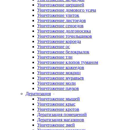
Уничтожение шершней
Уничтожение домового усача
Уничтожение улиток
Уничтожение листоедов
Уничтожение сеноедов
Уничтожение долгоносика
Уничтожение точильщиков
Уничтожение короеда
Уничтожение ос
Уничтожение белокрылок
Уничтожение тли
Уничтожение клопов туманом
Уничтожение кожеедов
Уничтожение мокриц
Уничтожение муравьев
Уничтожение моли
Уничтожение пауков
Дератизация
Уничтожение мышей
Уничтожение крыс
Уничтожение кротов
Дератизация помещений
Дератизация магазинов
Уничтожение змей