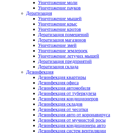
Уничтожение моли
Уничтожение пауков
Дератизация
Уничтожение мышей
Уничтожение крыс
Уничтожение кротов
Дератизация помещений
Дератизация магазинов
Уничтожение змей
Уничтожение землероек
Уничтожение летучих мышей
Дератизация предприятий
Дератизация склада
Дезинфекция
Дезинфекция квартиры
Дезинфекция офиса
Дезинфекция автомобиля
Дезинфекция от туберкулеза
Дезинфекция кондиционеров
Дезинфекция складов
Дезинфекция от чесотки
Дезинфекция авто от коронавируса
Дезинфекция от мучнистой росы
Дезинфекция кондиционера авто
Дезинфекция систем вентиляции