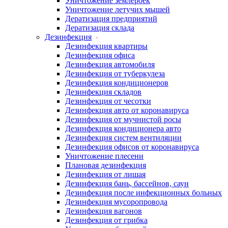
Уничтожение землероек
Уничтожение летучих мышей
Дератизация предприятий
Дератизация склада
Дезинфекция
Дезинфекция квартиры
Дезинфекция офиса
Дезинфекция автомобиля
Дезинфекция от туберкулеза
Дезинфекция кондиционеров
Дезинфекция складов
Дезинфекция от чесотки
Дезинфекция авто от коронавируса
Дезинфекция от мучнистой росы
Дезинфекция кондиционера авто
Дезинфекция систем вентиляции
Дезинфекция офисов от коронавируса
Уничтожение плесени
Плановая дезинфекция
Дезинфекция от лишая
Дезинфекция бань, бассейнов, саун
Дезинфекция после инфекционных больных
Дезинфекция мусоропровода
Дезинфекция вагонов
Дезинфекция от грибка