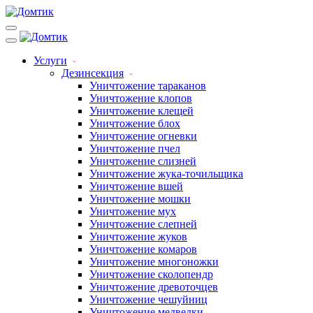
Услуги
Дезинсекция
Уничтожение тараканов
Уничтожение клопов
Уничтожение клещей
Уничтожение блох
Уничтожение огневки
Уничтожение пчел
Уничтожение слизней
Уничтожение жука-точильщика
Уничтожение вшей
Уничтожение мошки
Уничтожение мух
Уничтожение слепней
Уничтожение жуков
Уничтожение комаров
Уничтожение многоножки
Уничтожение сколопендр
Уничтожение древоточцев
Уничтожение чешуйниц
Уничтожение медведки