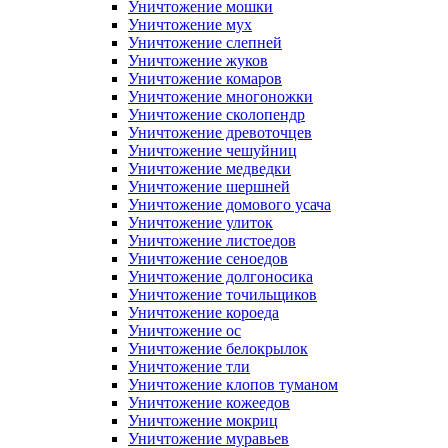
Уничтожение мошки
Уничтожение мух
Уничтожение слепней
Уничтожение жуков
Уничтожение комаров
Уничтожение многоножки
Уничтожение сколопендр
Уничтожение древоточцев
Уничтожение чешуйниц
Уничтожение медведки
Уничтожение шершней
Уничтожение домового усача
Уничтожение улиток
Уничтожение листоедов
Уничтожение сеноедов
Уничтожение долгоносика
Уничтожение точильщиков
Уничтожение короеда
Уничтожение ос
Уничтожение белокрылок
Уничтожение тли
Уничтожение клопов туманом
Уничтожение кожеедов
Уничтожение мокриц
Уничтожение муравьев