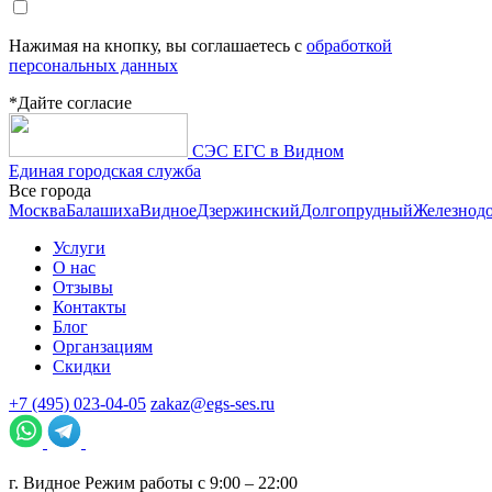
Нажимая на кнопку, вы соглашаетесь с
обработкой
персональных данных
*Дайте согласие
СЭС ЕГС в Видном
Единая городская служба
Все города
Москва
Балашиха
Видное
Дзержинский
Долгопрудный
Железнод
Услуги
О нас
Отзывы
Контакты
Блог
Органзациям
Скидки
+7 (495) 023-04-05
zakaz@egs-ses.ru
г.
Видное
Режим работы с 9:00 – 22:00