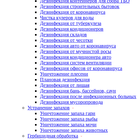
Дезинфекция контейнеров для сбора ТБО
Дезинфекция строительных бытовок
Дезинфекция от коронавируса
Чистка кулеров для воды
Дезинфекция от туберкулеза
Дезинфекция кондиционеров
Дезинфекция складов
Дезинфекция от чесотки
Дезинфекция авто от коронавируса
Дезинфекция от мучнистой росы
Дезинфекция кондиционера авто
Дезинфекция систем вентиляции
Дезинфекция офисов от коронавируса
Уничтожение плесени
Плановая дезинфекция
Дезинфекция от лишая
Дезинфекция бань, бассейнов, саун
Дезинфекция после инфекционных больных
Дезинфекция мусоропровода
Устранение запахов
Уничтожение запаха гари
Уничтожение запаха рыбы
Уничтожение запаха мочи
Уничтожение запаха животных
Гербицидная обработка