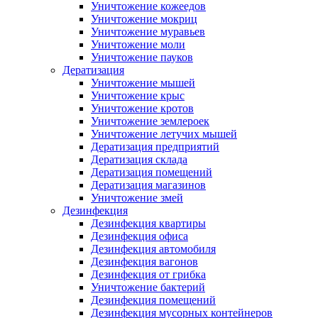
Уничтожение кожеедов
Уничтожение мокриц
Уничтожение муравьев
Уничтожение моли
Уничтожение пауков
Дератизация
Уничтожение мышей
Уничтожение крыс
Уничтожение кротов
Уничтожение землероек
Уничтожение летучих мышей
Дератизация предприятий
Дератизация склада
Дератизация помещений
Дератизация магазинов
Уничтожение змей
Дезинфекция
Дезинфекция квартиры
Дезинфекция офиса
Дезинфекция автомобиля
Дезинфекция вагонов
Дезинфекция от грибка
Уничтожение бактерий
Дезинфекция помещений
Дезинфекция мусорных контейнеров