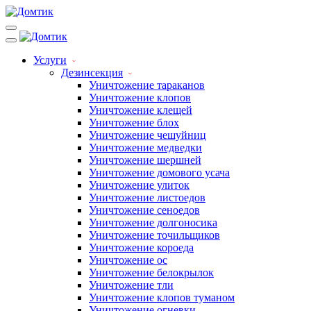
Услуги
Дезинсекция
Уничтожение тараканов
Уничтожение клопов
Уничтожение клещей
Уничтожение блох
Уничтожение чешуйниц
Уничтожение медведки
Уничтожение шершней
Уничтожение домового усача
Уничтожение улиток
Уничтожение листоедов
Уничтожение сеноедов
Уничтожение долгоносика
Уничтожение точильщиков
Уничтожение короеда
Уничтожение ос
Уничтожение белокрылок
Уничтожение тли
Уничтожение клопов туманом
Уничтожение огневки