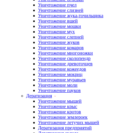
Уничтожение пчел
Уничтожение слизней
Уничтожение жука-точильщика
Уничтожение вшей
Уничтожение мошки
Уничтожение мух
Уничтожение слепней
Уничтожение жуков
Уничтожение комаров
Уничтожение многоножки
Уничтожение сколопендр
Уничтожение древоточцев
Уничтожение кожеедов
Уничтожение мокриц
Уничтожение муравьев
Уничтожение моли
Уничтожение пауков
Дератизация
Уничтожение мышей
Уничтожение крыс
Уничтожение кротов
Уничтожение землероек
Уничтожение летучих мышей
Дератизация предприятий