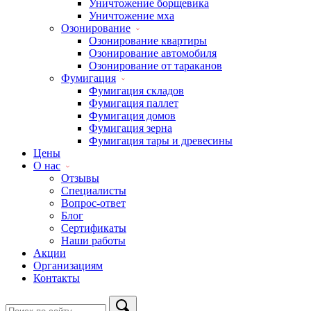
Уничтожение борщевика
Уничтожение мха
Озонирование
Озонирование квартиры
Озонирование автомобиля
Озонирование от тараканов
Фумигация
Фумигация складов
Фумигация паллет
Фумигация домов
Фумигация зерна
Фумигация тары и древесины
Цены
О нас
Отзывы
Специалисты
Вопрос-ответ
Блог
Сертификаты
Наши работы
Акции
Организациям
Контакты