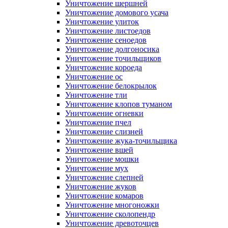
Уничтожение шершней
Уничтожение домового усача
Уничтожение улиток
Уничтожение листоедов
Уничтожение сеноедов
Уничтожение долгоносика
Уничтожение точильщиков
Уничтожение короеда
Уничтожение ос
Уничтожение белокрылок
Уничтожение тли
Уничтожение клопов туманом
Уничтожение огневки
Уничтожение пчел
Уничтожение слизней
Уничтожение жука-точильщика
Уничтожение вшей
Уничтожение мошки
Уничтожение мух
Уничтожение слепней
Уничтожение жуков
Уничтожение комаров
Уничтожение многоножки
Уничтожение сколопендр
Уничтожение древоточцев