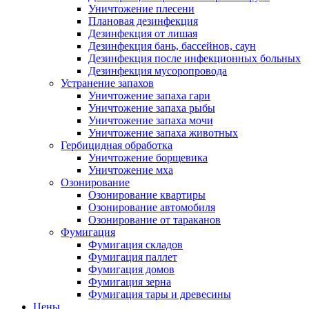
Уничтожение плесени
Плановая дезинфекция
Дезинфекция от лишая
Дезинфекция бань, бассейнов, саун
Дезинфекция после инфекционных больных
Дезинфекция мусоропровода
Устранение запахов
Уничтожение запаха гари
Уничтожение запаха рыбы
Уничтожение запаха мочи
Уничтожение запаха животных
Гербицидная обработка
Уничтожение борщевика
Уничтожение мха
Озонирование
Озонирование квартиры
Озонирование автомобиля
Озонирование от тараканов
Фумигация
Фумигация складов
Фумигация паллет
Фумигация домов
Фумигация зерна
Фумигация тары и древесины
Цены