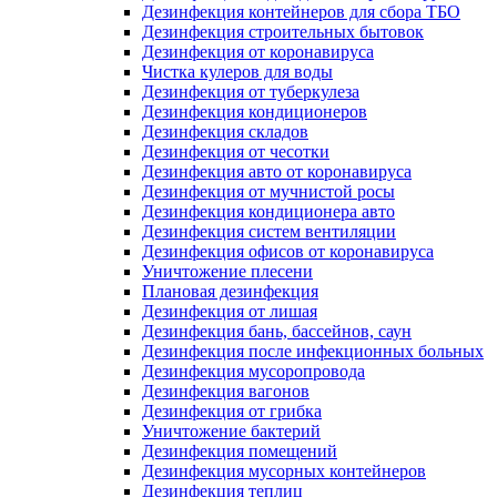
Дезинфекция контейнеров для сбора ТБО
Дезинфекция строительных бытовок
Дезинфекция от коронавируса
Чистка кулеров для воды
Дезинфекция от туберкулеза
Дезинфекция кондиционеров
Дезинфекция складов
Дезинфекция от чесотки
Дезинфекция авто от коронавируса
Дезинфекция от мучнистой росы
Дезинфекция кондиционера авто
Дезинфекция систем вентиляции
Дезинфекция офисов от коронавируса
Уничтожение плесени
Плановая дезинфекция
Дезинфекция от лишая
Дезинфекция бань, бассейнов, саун
Дезинфекция после инфекционных больных
Дезинфекция мусоропровода
Дезинфекция вагонов
Дезинфекция от грибка
Уничтожение бактерий
Дезинфекция помещений
Дезинфекция мусорных контейнеров
Дезинфекция теплиц