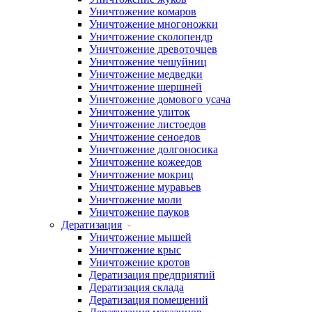
Уничтожение комаров
Уничтожение многоножки
Уничтожение сколопендр
Уничтожение древоточцев
Уничтожение чешуйниц
Уничтожение медведки
Уничтожение шершней
Уничтожение домового усача
Уничтожение улиток
Уничтожение листоедов
Уничтожение сеноедов
Уничтожение долгоносика
Уничтожение кожеедов
Уничтожение мокриц
Уничтожение муравьев
Уничтожение моли
Уничтожение пауков
Дератизация
Уничтожение мышей
Уничтожение крыс
Уничтожение кротов
Дератизация предприятий
Дератизация склада
Дератизация помещений