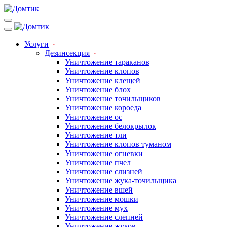
Услуги
Дезинсекция
Уничтожение тараканов
Уничтожение клопов
Уничтожение клещей
Уничтожение блох
Уничтожение точильщиков
Уничтожение короеда
Уничтожение ос
Уничтожение белокрылок
Уничтожение тли
Уничтожение клопов туманом
Уничтожение огневки
Уничтожение пчел
Уничтожение слизней
Уничтожение жука-точильщика
Уничтожение вшей
Уничтожение мошки
Уничтожение мух
Уничтожение слепней
Уничтожение жуков