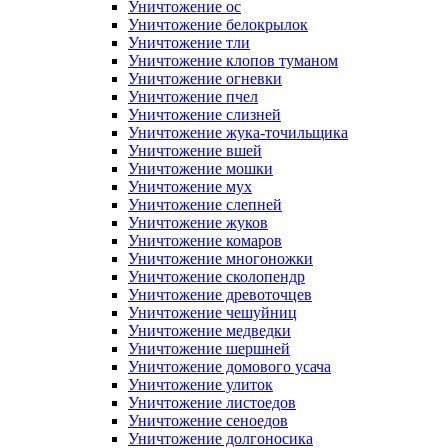
Уничтожение ос
Уничтожение белокрылок
Уничтожение тли
Уничтожение клопов туманом
Уничтожение огневки
Уничтожение пчел
Уничтожение слизней
Уничтожение жука-точильщика
Уничтожение вшей
Уничтожение мошки
Уничтожение мух
Уничтожение слепней
Уничтожение жуков
Уничтожение комаров
Уничтожение многоножки
Уничтожение сколопендр
Уничтожение древоточцев
Уничтожение чешуйниц
Уничтожение медведки
Уничтожение шершней
Уничтожение домового усача
Уничтожение улиток
Уничтожение листоедов
Уничтожение сеноедов
Уничтожение долгоносика