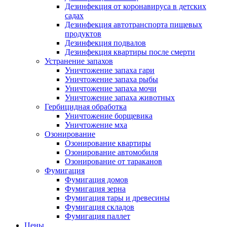
Дезинфекция от коронавируса в детских
садах
Дезинфекция автотранспорта пищевых
продуктов
Дезинфекция подвалов
Дезинфекция квартиры после смерти
Устранение запахов
Уничтожение запаха гари
Уничтожение запаха рыбы
Уничтожение запаха мочи
Уничтожение запаха животных
Гербицидная обработка
Уничтожение борщевика
Уничтожение мха
Озонирование
Озонирование квартиры
Озонирование автомобиля
Озонирование от тараканов
Фумигация
Фумигация домов
Фумигация зерна
Фумигация тары и древесины
Фумигация складов
Фумигация паллет
Цены