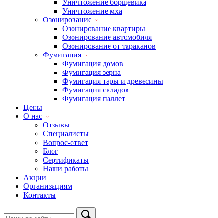
Уничтожение борщевика
Уничтожение мха
Озонирование
Озонирование квартиры
Озонирование автомобиля
Озонирование от тараканов
Фумигация
Фумигация домов
Фумигация зерна
Фумигация тары и древесины
Фумигация складов
Фумигация паллет
Цены
О нас
Отзывы
Специалисты
Вопрос-ответ
Блог
Сертификаты
Наши работы
Акции
Организациям
Контакты