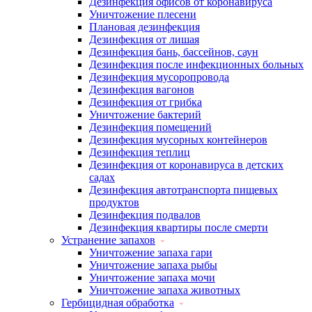
Дезинфекция офисов от коронавируса
Уничтожение плесени
Плановая дезинфекция
Дезинфекция от лишая
Дезинфекция бань, бассейнов, саун
Дезинфекция после инфекционных больных
Дезинфекция мусоропровода
Дезинфекция вагонов
Дезинфекция от грибка
Уничтожение бактерий
Дезинфекция помещений
Дезинфекция мусорных контейнеров
Дезинфекция теплиц
Дезинфекция от коронавируса в детских
садах
Дезинфекция автотранспорта пищевых
продуктов
Дезинфекция подвалов
Дезинфекция квартиры после смерти
Устранение запахов
Уничтожение запаха гари
Уничтожение запаха рыбы
Уничтожение запаха мочи
Уничтожение запаха животных
Гербицидная обработка