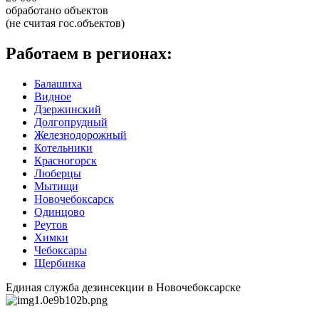
обработано объектов
(не считая гос.объектов)
Работаем в регионах:
Балашиха
Видное
Дзержинский
Долгопрудный
Железнодорожный
Котельники
Красногорск
Люберцы
Мытищи
Новочебоксарск
Одинцово
Реутов
Химки
Чебоксары
Щербинка
Единая служба дезинсекции в Новочебоксарске