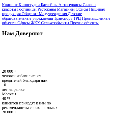
Клининг
Киностудии
Бассейны
Автосервисы
Салоны
красоты
Гостиницы
Рестораны
Магазины
Офисы
Пищевая
продукция
Общепит
Медучреждения
Детские
образовательные учреждения
Транспорт
ТРЦ
Промышленные
объекты
Офисы
ЖКХ
Сельхозобъекты
Прочие объекты
Нам Доверяют
20 000
+
человек избавились от
вредителей благодаря нам
10
лет на рынке
Москвы
40
%
клиентов приходят к нам по
рекомендациям своих знакомых
20 000
+