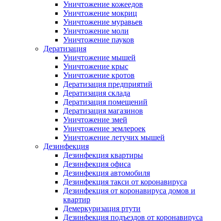
Уничтожение кожеедов
Уничтожение мокриц
Уничтожение муравьев
Уничтожение моли
Уничтожение пауков
Дератизация
Уничтожение мышей
Уничтожение крыс
Уничтожение кротов
Дератизация предприятий
Дератизация склада
Дератизация помещений
Дератизация магазинов
Уничтожение змей
Уничтожение землероек
Уничтожение летучих мышей
Дезинфекция
Дезинфекция квартиры
Дезинфекция офиса
Дезинфекция автомобиля
Дезинфекция такси от коронавируса
Дезинфекция от коронавируса домов и
квартир
Демеркуризация ртути
Дезинфекция подъездов от коронавируса