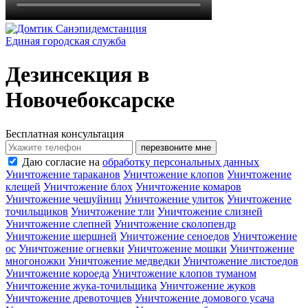
Санэпидемстанция
Единая городская служба
Дезинсекция в
Новочебоксарске
Бесплатная консультация
перезвоните мне
Даю согласие на
обработку персональных данных
Уничтожение тараканов
Уничтожение клопов
Уничтожение
клещей
Уничтожение блох
Уничтожение комаров
Уничтожение чешуйниц
Уничтожение улиток
Уничтожение
точильщиков
Уничтожение тли
Уничтожение слизней
Уничтожение слепней
Уничтожение сколопендр
Уничтожение шершней
Уничтожение сеноедов
Уничтожение
ос
Уничтожение огневки
Уничтожение мошки
Уничтожение
многоножки
Уничтожение медведки
Уничтожение листоедов
Уничтожение короеда
Уничтожение клопов туманом
Уничтожение жука-точильщика
Уничтожение жуков
Уничтожение древоточцев
Уничтожение домового усача