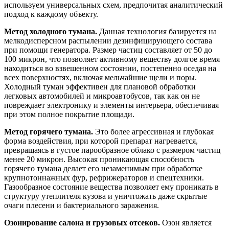
используем универсальных схем, предпочитая аналитический
подход к каждому объекту.
Метод холодного тумана.
Данная технология базируется на
мелкодисперсном распылении дезинфицирующего состава
при помощи генератора. Размер частиц составляет от 50 до
100 микрон, что позволяет активному веществу долгое время
находиться во взвешенном состоянии, постепенно оседая на
всех поверхностях, включая мельчайшие щели и поры.
Холодный туман эффективен для плановой обработки
легковых автомобилей и микроавтобусов, так как он не
повреждает электронику и элементы интерьера, обеспечивая
при этом полное покрытие площади.
Метод горячего тумана.
Это более агрессивная и глубокая
форма воздействия, при которой препарат нагревается,
превращаясь в густое парообразное облако с размером частиц
менее 20 микрон. Высокая проникающая способность
горячего тумана делает его незаменимым при обработке
крупнотоннажных фур, рефрижераторов и спецтехники.
Газообразное состояние вещества позволяет ему проникать в
структуру утеплителя кузова и уничтожать даже скрытые
очаги плесени и бактериального заражения.
Озонирование салона и грузовых отсеков.
Озон является