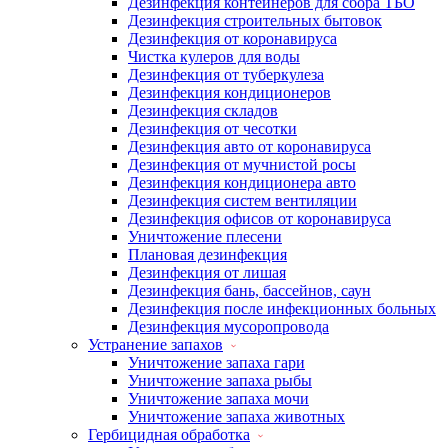
Дезинфекция контейнеров для сбора ТБО
Дезинфекция строительных бытовок
Дезинфекция от коронавируса
Чистка кулеров для воды
Дезинфекция от туберкулеза
Дезинфекция кондиционеров
Дезинфекция складов
Дезинфекция от чесотки
Дезинфекция авто от коронавируса
Дезинфекция от мучнистой росы
Дезинфекция кондиционера авто
Дезинфекция систем вентиляции
Дезинфекция офисов от коронавируса
Уничтожение плесени
Плановая дезинфекция
Дезинфекция от лишая
Дезинфекция бань, бассейнов, саун
Дезинфекция после инфекционных больных
Дезинфекция мусоропровода
Устранение запахов
Уничтожение запаха гари
Уничтожение запаха рыбы
Уничтожение запаха мочи
Уничтожение запаха животных
Гербицидная обработка