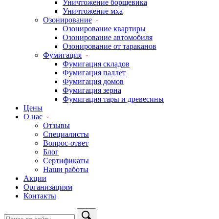
Уничтожение борщевика
Уничтожение мха
Озонирование
Озонирование квартиры
Озонирование автомобиля
Озонирование от тараканов
Фумигация
Фумигация складов
Фумигация паллет
Фумигация домов
Фумигация зерна
Фумигация тары и древесины
Цены
О нас
Отзывы
Специалисты
Вопрос-ответ
Блог
Сертификаты
Наши работы
Акции
Организациям
Контакты