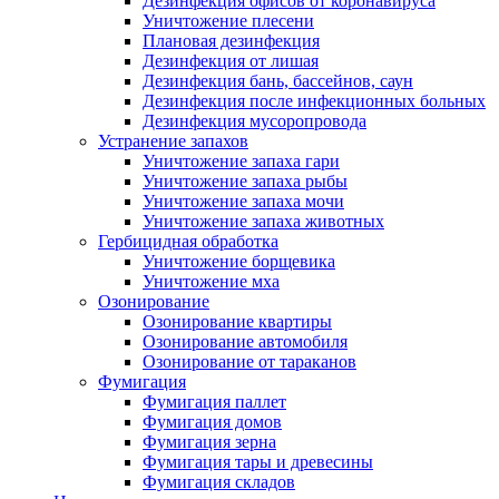
Дезинфекция офисов от коронавируса
Уничтожение плесени
Плановая дезинфекция
Дезинфекция от лишая
Дезинфекция бань, бассейнов, саун
Дезинфекция после инфекционных больных
Дезинфекция мусоропровода
Устранение запахов
Уничтожение запаха гари
Уничтожение запаха рыбы
Уничтожение запаха мочи
Уничтожение запаха животных
Гербицидная обработка
Уничтожение борщевика
Уничтожение мха
Озонирование
Озонирование квартиры
Озонирование автомобиля
Озонирование от тараканов
Фумигация
Фумигация паллет
Фумигация домов
Фумигация зерна
Фумигация тары и древесины
Фумигация складов