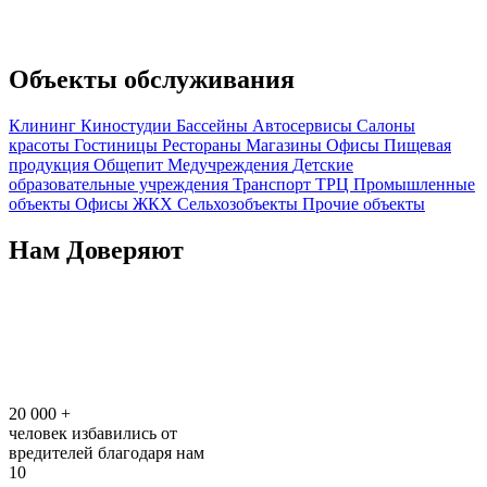
Объекты обслуживания
Клининг
Киностудии
Бассейны
Автосервисы
Салоны
красоты
Гостиницы
Рестораны
Магазины
Офисы
Пищевая
продукция
Общепит
Медучреждения
Детские
образовательные учреждения
Транспорт
ТРЦ
Промышленные
объекты
Офисы
ЖКХ
Сельхозобъекты
Прочие объекты
Нам Доверяют
20 000
+
человек избавились от
вредителей благодаря нам
10