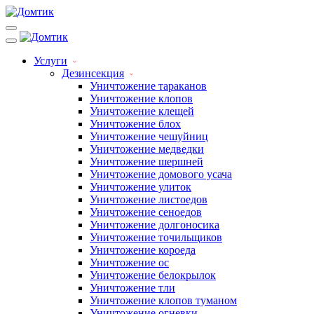
Услуги
Дезинсекция
Уничтожение тараканов
Уничтожение клопов
Уничтожение клещей
Уничтожение блох
Уничтожение чешуйниц
Уничтожение медведки
Уничтожение шершней
Уничтожение домового усача
Уничтожение улиток
Уничтожение листоедов
Уничтожение сеноедов
Уничтожение долгоносика
Уничтожение точильщиков
Уничтожение короеда
Уничтожение ос
Уничтожение белокрылок
Уничтожение тли
Уничтожение клопов туманом
Уничтожение огневки