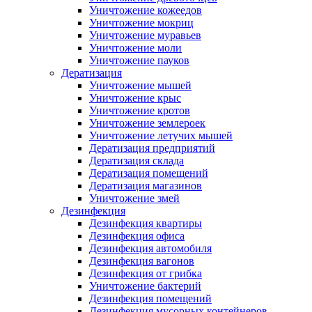
Уничтожение кожеедов
Уничтожение мокриц
Уничтожение муравьев
Уничтожение моли
Уничтожение пауков
Дератизация
Уничтожение мышей
Уничтожение крыс
Уничтожение кротов
Уничтожение землероек
Уничтожение летучих мышей
Дератизация предприятий
Дератизация склада
Дератизация помещений
Дератизация магазинов
Уничтожение змей
Дезинфекция
Дезинфекция квартиры
Дезинфекция офиса
Дезинфекция автомобиля
Дезинфекция вагонов
Дезинфекция от грибка
Уничтожение бактерий
Дезинфекция помещений
Дезинфекция мусорных контейнеров