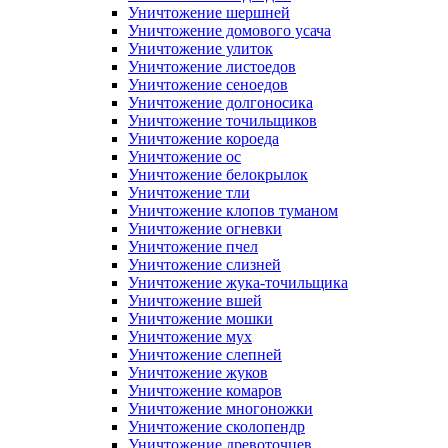
Уничтожение шершней
Уничтожение домового усача
Уничтожение улиток
Уничтожение листоедов
Уничтожение сеноедов
Уничтожение долгоносика
Уничтожение точильщиков
Уничтожение короеда
Уничтожение ос
Уничтожение белокрылок
Уничтожение тли
Уничтожение клопов туманом
Уничтожение огневки
Уничтожение пчел
Уничтожение слизней
Уничтожение жука-точильщика
Уничтожение вшей
Уничтожение мошки
Уничтожение мух
Уничтожение слепней
Уничтожение жуков
Уничтожение комаров
Уничтожение многоножки
Уничтожение сколопендр
Уничтожение древоточцев