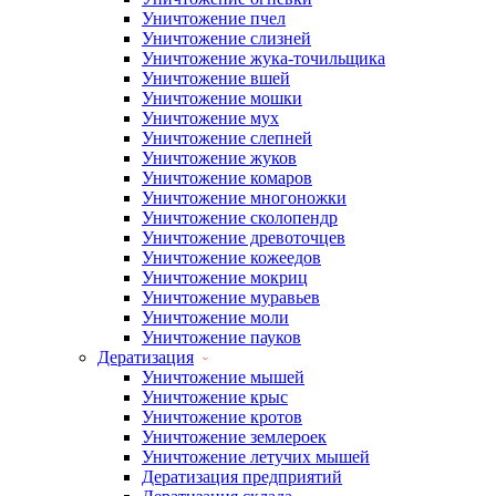
Уничтожение пчел
Уничтожение слизней
Уничтожение жука-точильщика
Уничтожение вшей
Уничтожение мошки
Уничтожение мух
Уничтожение слепней
Уничтожение жуков
Уничтожение комаров
Уничтожение многоножки
Уничтожение сколопендр
Уничтожение древоточцев
Уничтожение кожеедов
Уничтожение мокриц
Уничтожение муравьев
Уничтожение моли
Уничтожение пауков
Дератизация
Уничтожение мышей
Уничтожение крыс
Уничтожение кротов
Уничтожение землероек
Уничтожение летучих мышей
Дератизация предприятий