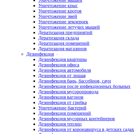
Уничтожение мышей
Уничтожение крыс
Уничтожение кротов
Уничтожение змей
Уничтожение землероек
Уничтожение летучих мышей
Дератизация предприятий
Дератизация склада
Дератизация помещений
Дератизация магазинов
Дезинфекция
Дезинфекция квартиры
Дезинфекция офиса
Дезинфекция автомобиля
Дезинфекция от лишая
Дезинфекция бань, бассейнов, саун
Дезинфекция после инфекционных больных
Дезинфекция мусоропровода
Дезинфекция вагонов
Дезинфекция от грибка
Уничтожение бактерий
Дезинфекция помещений
Дезинфекция мусорных контейнеров
Дезинфекция теплиц
Дезинфекция от коронавируса в детских садах