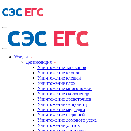
Услуги
Дезинсекция
Уничтожение тараканов
Уничтожение клопов
Уничтожение клещей
Уничтожение блох
Уничтожение многоножки
Уничтожение сколопендр
Уничтожение древоточцев
Уничтожение чешуйниц
Уничтожение медведки
Уничтожение шершней
Уничтожение домового усача
Уничтожение улиток
Уничтожение листоедов