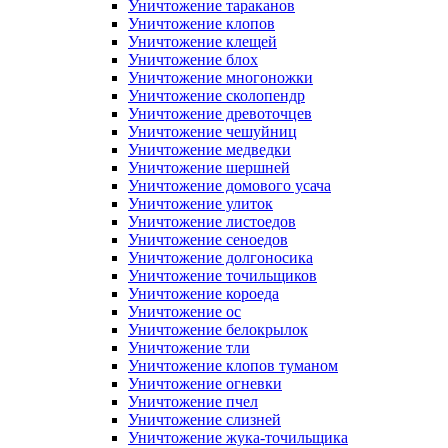
Уничтожение тараканов
Уничтожение клопов
Уничтожение клещей
Уничтожение блох
Уничтожение многоножки
Уничтожение сколопендр
Уничтожение древоточцев
Уничтожение чешуйниц
Уничтожение медведки
Уничтожение шершней
Уничтожение домового усача
Уничтожение улиток
Уничтожение листоедов
Уничтожение сеноедов
Уничтожение долгоносика
Уничтожение точильщиков
Уничтожение короеда
Уничтожение ос
Уничтожение белокрылок
Уничтожение тли
Уничтожение клопов туманом
Уничтожение огневки
Уничтожение пчел
Уничтожение слизней
Уничтожение жука-точильщика