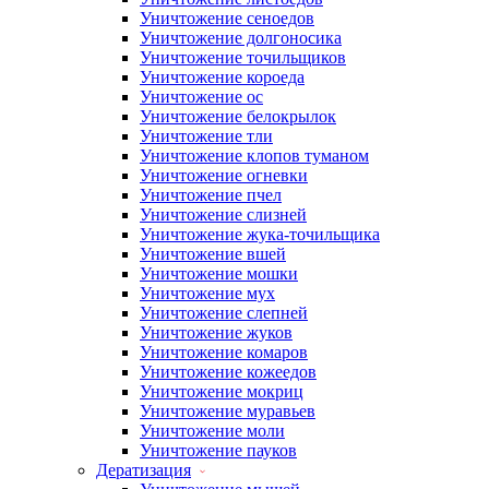
Уничтожение сеноедов
Уничтожение долгоносика
Уничтожение точильщиков
Уничтожение короеда
Уничтожение ос
Уничтожение белокрылок
Уничтожение тли
Уничтожение клопов туманом
Уничтожение огневки
Уничтожение пчел
Уничтожение слизней
Уничтожение жука-точильщика
Уничтожение вшей
Уничтожение мошки
Уничтожение мух
Уничтожение слепней
Уничтожение жуков
Уничтожение комаров
Уничтожение кожеедов
Уничтожение мокриц
Уничтожение муравьев
Уничтожение моли
Уничтожение пауков
Дератизация