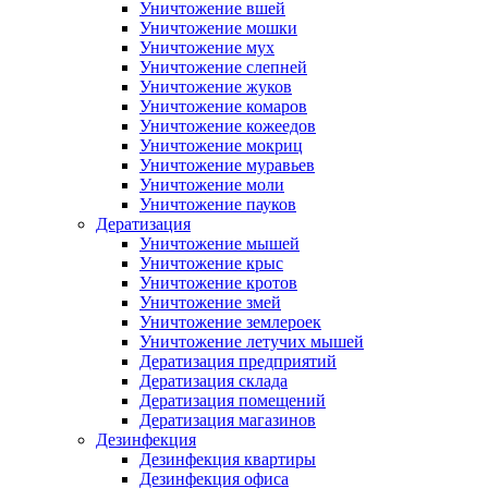
Уничтожение вшей
Уничтожение мошки
Уничтожение мух
Уничтожение слепней
Уничтожение жуков
Уничтожение комаров
Уничтожение кожеедов
Уничтожение мокриц
Уничтожение муравьев
Уничтожение моли
Уничтожение пауков
Дератизация
Уничтожение мышей
Уничтожение крыс
Уничтожение кротов
Уничтожение змей
Уничтожение землероек
Уничтожение летучих мышей
Дератизация предприятий
Дератизация склада
Дератизация помещений
Дератизация магазинов
Дезинфекция
Дезинфекция квартиры
Дезинфекция офиса