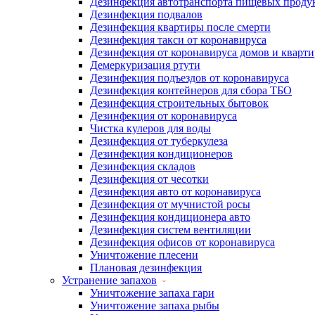
Дезинфекция автотранспорта пищевых проду
Дезинфекция подвалов
Дезинфекция квартиры после смерти
Дезинфекция такси от коронавируса
Дезинфекция от коронавируса домов и кварти
Демеркуризация ртути
Дезинфекция подъездов от коронавируса
Дезинфекция контейнеров для сбора ТБО
Дезинфекция строительных бытовок
Дезинфекция от коронавируса
Чистка кулеров для воды
Дезинфекция от туберкулеза
Дезинфекция кондиционеров
Дезинфекция складов
Дезинфекция от чесотки
Дезинфекция авто от коронавируса
Дезинфекция от мучнистой росы
Дезинфекция кондиционера авто
Дезинфекция систем вентиляции
Дезинфекция офисов от коронавируса
Уничтожение плесени
Плановая дезинфекция
Устранение запахов
Уничтожение запаха гари
Уничтожение запаха рыбы