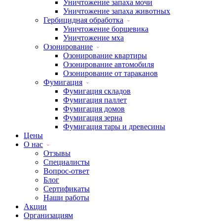
Уничтожение запаха мочи
Уничтожение запаха животных
Гербицидная обработка
Уничтожение борщевика
Уничтожение мха
Озонирование
Озонирование квартиры
Озонирование автомобиля
Озонирование от тараканов
Фумигация
Фумигация складов
Фумигация паллет
Фумигация домов
Фумигация зерна
Фумигация тары и древесины
Цены
О нас
Отзывы
Специалисты
Вопрос-ответ
Блог
Сертификаты
Наши работы
Акции
Организациям