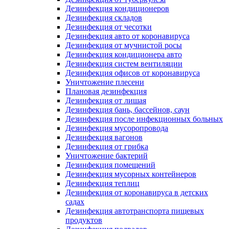
Дезинфекция кондиционеров
Дезинфекция складов
Дезинфекция от чесотки
Дезинфекция авто от коронавируса
Дезинфекция от мучнистой росы
Дезинфекция кондиционера авто
Дезинфекция систем вентиляции
Дезинфекция офисов от коронавируса
Уничтожение плесени
Плановая дезинфекция
Дезинфекция от лишая
Дезинфекция бань, бассейнов, саун
Дезинфекция после инфекционных больных
Дезинфекция мусоропровода
Дезинфекция вагонов
Дезинфекция от грибка
Уничтожение бактерий
Дезинфекция помещений
Дезинфекция мусорных контейнеров
Дезинфекция теплиц
Дезинфекция от коронавируса в детских
садах
Дезинфекция автотранспорта пищевых
продуктов