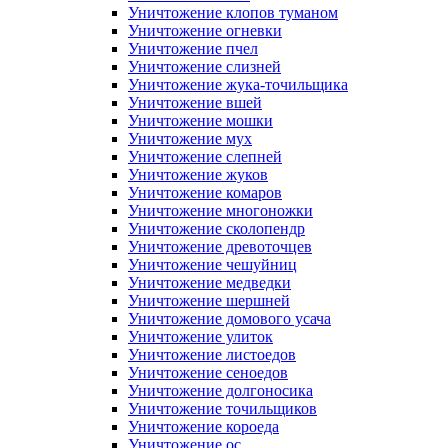
Уничтожение клопов туманом
Уничтожение огневки
Уничтожение пчел
Уничтожение слизней
Уничтожение жука-точильщика
Уничтожение вшей
Уничтожение мошки
Уничтожение мух
Уничтожение слепней
Уничтожение жуков
Уничтожение комаров
Уничтожение многоножки
Уничтожение сколопендр
Уничтожение древоточцев
Уничтожение чешуйниц
Уничтожение медведки
Уничтожение шершней
Уничтожение домового усача
Уничтожение улиток
Уничтожение листоедов
Уничтожение сеноедов
Уничтожение долгоносика
Уничтожение точильщиков
Уничтожение короеда
Уничтожение ос