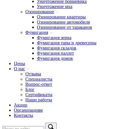
Уничтожение борщевика
Уничтожение мха
Озонирование
Озонирование квартиры
Озонирование автомобиля
Озонирование от тараканов
Фумигация
Фумигация зерна
Фумигация тары и древесины
Фумигация складов
Фумигация паллет
Фумигация домов
Цены
О нас
Отзывы
Специалисты
Вопрос-ответ
Блог
Сертификаты
Наши работы
Акции
Организациям
Контакты