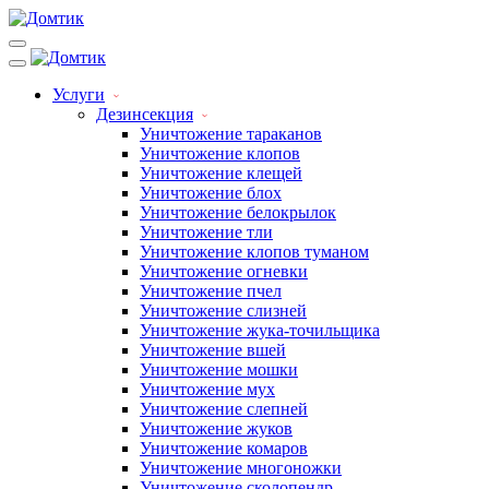
Услуги
Дезинсекция
Уничтожение тараканов
Уничтожение клопов
Уничтожение клещей
Уничтожение блох
Уничтожение белокрылок
Уничтожение тли
Уничтожение клопов туманом
Уничтожение огневки
Уничтожение пчел
Уничтожение слизней
Уничтожение жука-точильщика
Уничтожение вшей
Уничтожение мошки
Уничтожение мух
Уничтожение слепней
Уничтожение жуков
Уничтожение комаров
Уничтожение многоножки
Уничтожение сколопендр