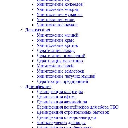
Уничтожение кожеедов
Уничтожение мокриц
Уничтожение муравьев
Уничтожение моли
Уничтожение пауков
Дератизация
Уничтожение мышей
Уничтожение крыс
Уничтожение кротов
Дератизация склада
Дератизация помещений
Дератизация магазинов
Уничтожение змей
Уничтожение землероек
Уничтожение летучих мышей
Дератизация предприятий
Дезинфекция
Дезинфекция квартиры
Дезинфекция офиса
Дезинфекция автомобиля
Дезинфекция контейнеров для сбора ТБО
Дезинфекция строительных бытовок
Дезинфекция от коронавируса
Чистка кулеров для воды
Дезинфекция от туберкулеза