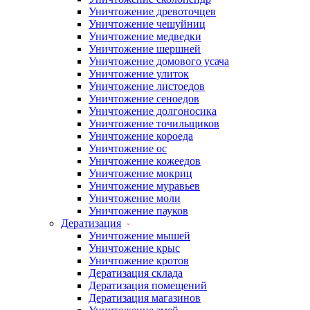
Уничтожение древоточцев
Уничтожение чешуйниц
Уничтожение медведки
Уничтожение шершней
Уничтожение домового усача
Уничтожение улиток
Уничтожение листоедов
Уничтожение сеноедов
Уничтожение долгоносика
Уничтожение точильщиков
Уничтожение короеда
Уничтожение ос
Уничтожение кожеедов
Уничтожение мокриц
Уничтожение муравьев
Уничтожение моли
Уничтожение пауков
Дератизация
Уничтожение мышей
Уничтожение крыс
Уничтожение кротов
Дератизация склада
Дератизация помещений
Дератизация магазинов