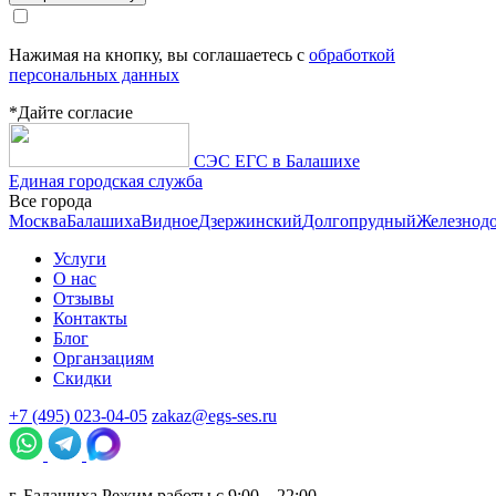
Нажимая на кнопку, вы соглашаетесь с
обработкой
персональных данных
*Дайте согласие
СЭС ЕГС в Балашихе
Единая городская служба
Все города
Москва
Балашиха
Видное
Дзержинский
Долгопрудный
Железнод
Услуги
О нас
Отзывы
Контакты
Блог
Органзациям
Скидки
+7 (495) 023-04-05
zakaz@egs-ses.ru
г.
Балашиха
Режим работы с 9:00 – 22:00