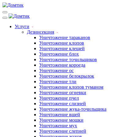
Услуги
Дезинсекция
Уничтожение тараканов
Уничтожение клопов
Уничтожение клещей
Уничтожение блох
Уничтожение точильщиков
Уничтожение короеда
Уничтожение ос
Уничтожение белокрылок
Уничтожение тли
Уничтожение клопов туманом
Уничтожение огневки
Уничтожение пчел
Уничтожение слизней
Уничтожение жука-точильщика
Уничтожение вшей
Уничтожение мошки
Уничтожение мух
Уничтожение слепней
Уничтожение жуков