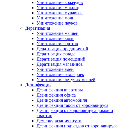
Уничтожение кожеедов
Уничтожение мокриц
Уничтожение муравьев
Уничтожение моли
Уничтожение пауков
Дератизация
Уничтожение мышей
Уничтожение крыс
Уничтожение кротов
Дератизация предприятий
Дератизация склада
Дератизация помещений
Дератизация магазинов
Уничтожение змей
Уничтожение землероек
Уничтожение летучих мышей
Дезинфекция
Дезинфекция квартиры
Дезинфекция офиса
Дезинфекция автомобиля
Дезинфекция такси от коронавируса
Дезинфекция от коронавируса домов и
квартир
Демеркуризация ртути
Дезинфекция подъездов от коронавируса