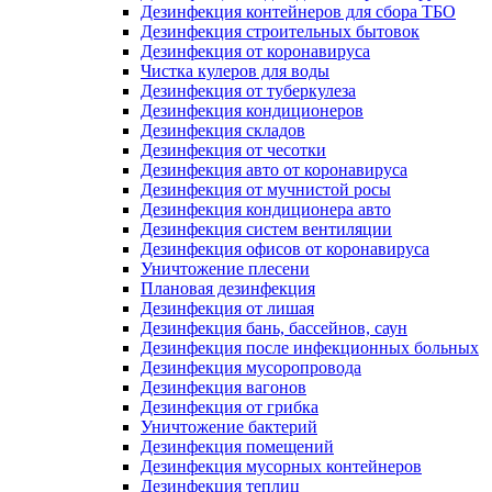
Дезинфекция контейнеров для сбора ТБО
Дезинфекция строительных бытовок
Дезинфекция от коронавируса
Чистка кулеров для воды
Дезинфекция от туберкулеза
Дезинфекция кондиционеров
Дезинфекция складов
Дезинфекция от чесотки
Дезинфекция авто от коронавируса
Дезинфекция от мучнистой росы
Дезинфекция кондиционера авто
Дезинфекция систем вентиляции
Дезинфекция офисов от коронавируса
Уничтожение плесени
Плановая дезинфекция
Дезинфекция от лишая
Дезинфекция бань, бассейнов, саун
Дезинфекция после инфекционных больных
Дезинфекция мусоропровода
Дезинфекция вагонов
Дезинфекция от грибка
Уничтожение бактерий
Дезинфекция помещений
Дезинфекция мусорных контейнеров
Дезинфекция теплиц