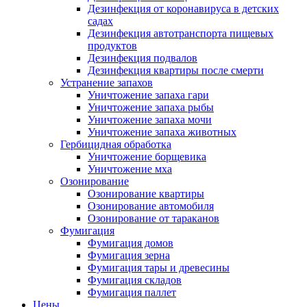
Дезинфекция от коронавируса в детских
садах
Дезинфекция автотранспорта пищевых
продуктов
Дезинфекция подвалов
Дезинфекция квартиры после смерти
Устранение запахов
Уничтожение запаха гари
Уничтожение запаха рыбы
Уничтожение запаха мочи
Уничтожение запаха животных
Гербицидная обработка
Уничтожение борщевика
Уничтожение мха
Озонирование
Озонирование квартиры
Озонирование автомобиля
Озонирование от тараканов
Фумигация
Фумигация домов
Фумигация зерна
Фумигация тары и древесины
Фумигация складов
Фумигация паллет
Цены