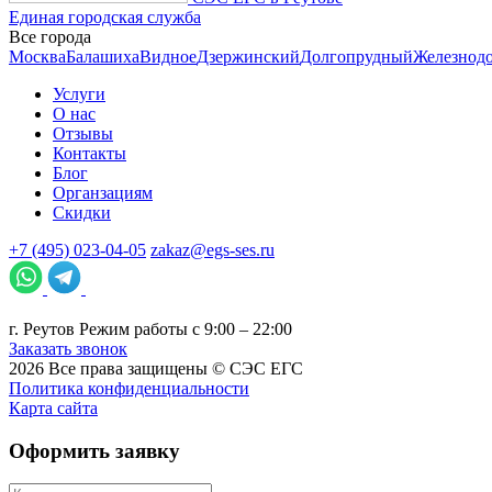
Единая городская служба
Все города
Москва
Балашиха
Видное
Дзержинский
Долгопрудный
Железнод
Услуги
О нас
Отзывы
Контакты
Блог
Органзациям
Скидки
+7 (495) 023-04-05
zakaz@egs-ses.ru
г.
Реутов
Режим работы с 9:00 – 22:00
Заказать звонок
2026
Все права защищены ©
СЭС ЕГС
Политика конфиденциальности
Карта сайта
Оформить заявку