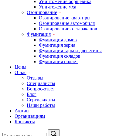
Уничтожение борщевика
Уничтожение мха
Озонирование
Озонирование квартиры
Озонирование автомобиля
Озонирование от тараканов
Фумигация
Фумигация домов
Фумигация зерна
Фумигация тары и древесины
Фумигация складов
Фумигация паллет
Цены
О нас
Отзывы
Специалисты
Вопрос-ответ
Блог
Сертификаты
Наши работы
Акции
Организациям
Контакты