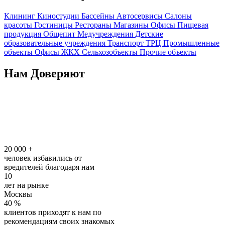
Клининг
Киностудии
Бассейны
Автосервисы
Салоны
красоты
Гостиницы
Рестораны
Магазины
Офисы
Пищевая
продукция
Общепит
Медучреждения
Детские
образовательные учреждения
Транспорт
ТРЦ
Промышленные
объекты
Офисы
ЖКХ
Сельхозобъекты
Прочие объекты
Нам Доверяют
20 000
+
человек избавились от
вредителей благодаря нам
10
лет на рынке
Москвы
40
%
клиентов приходят к нам по
рекомендациям своих знакомых