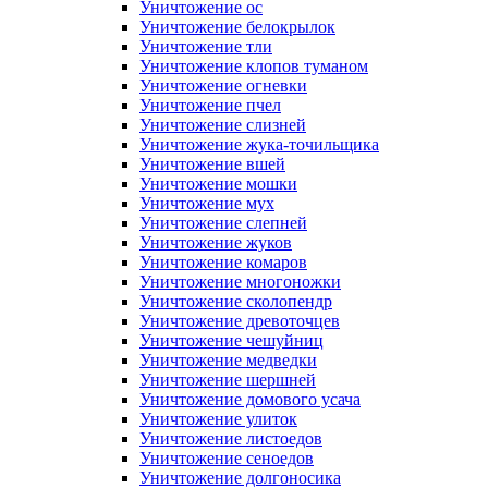
Уничтожение ос
Уничтожение белокрылок
Уничтожение тли
Уничтожение клопов туманом
Уничтожение огневки
Уничтожение пчел
Уничтожение слизней
Уничтожение жука-точильщика
Уничтожение вшей
Уничтожение мошки
Уничтожение мух
Уничтожение слепней
Уничтожение жуков
Уничтожение комаров
Уничтожение многоножки
Уничтожение сколопендр
Уничтожение древоточцев
Уничтожение чешуйниц
Уничтожение медведки
Уничтожение шершней
Уничтожение домового усача
Уничтожение улиток
Уничтожение листоедов
Уничтожение сеноедов
Уничтожение долгоносика