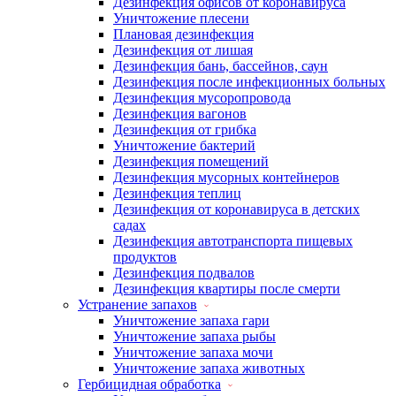
Дезинфекция офисов от коронавируса
Уничтожение плесени
Плановая дезинфекция
Дезинфекция от лишая
Дезинфекция бань, бассейнов, саун
Дезинфекция после инфекционных больных
Дезинфекция мусоропровода
Дезинфекция вагонов
Дезинфекция от грибка
Уничтожение бактерий
Дезинфекция помещений
Дезинфекция мусорных контейнеров
Дезинфекция теплиц
Дезинфекция от коронавируса в детских
садах
Дезинфекция автотранспорта пищевых
продуктов
Дезинфекция подвалов
Дезинфекция квартиры после смерти
Устранение запахов
Уничтожение запаха гари
Уничтожение запаха рыбы
Уничтожение запаха мочи
Уничтожение запаха животных
Гербицидная обработка