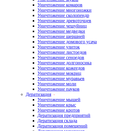
Уничтожение комаров
Уничтожение многоножки
Уничтожение сколопендр
Уничтожение древоточцев
Уничтожение чешуйниц
Уничтожение медведки
Уничтожение шершней
Уничтожение домового усача
Уничтожение улиток
Уничтожение листоедов
Уничтожение сеноедов
Уничтожение долгоносика
Уничтожение кожеедов
Уничтожение мокриц
Уничтожение муравьев
Уничтожение моли
Уничтожение пауков
Дератизация
Уничтожение мышей
Уничтожение крыс
Уничтожение кротов
Дератизация предприятий
Дератизация склада
Дератизация помещений