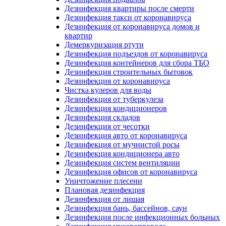
Дезинфекция квартиры после смерти
Дезинфекция такси от коронавируса
Дезинфекция от коронавируса домов и
квартир
Демеркуризация ртути
Дезинфекция подъездов от коронавируса
Дезинфекция контейнеров для сбора ТБО
Дезинфекция строительных бытовок
Дезинфекция от коронавируса
Чистка кулеров для воды
Дезинфекция от туберкулеза
Дезинфекция кондиционеров
Дезинфекция складов
Дезинфекция от чесотки
Дезинфекция авто от коронавируса
Дезинфекция от мучнистой росы
Дезинфекция кондиционера авто
Дезинфекция систем вентиляции
Дезинфекция офисов от коронавируса
Уничтожение плесени
Плановая дезинфекция
Дезинфекция от лишая
Дезинфекция бань, бассейнов, саун
Дезинфекция после инфекционных больных