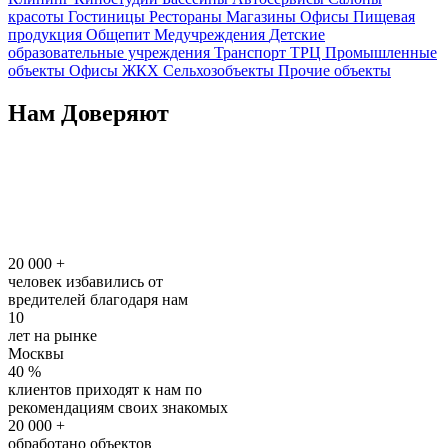
красоты
Гостиницы
Рестораны
Магазины
Офисы
Пищевая
продукция
Общепит
Медучреждения
Детские
образовательные учреждения
Транспорт
ТРЦ
Промышленные
объекты
Офисы
ЖКХ
Сельхозобъекты
Прочие объекты
Нам Доверяют
20 000
+
человек избавились от
вредителей благодаря нам
10
лет на рынке
Москвы
40
%
клиентов приходят к нам по
рекомендациям своих знакомых
20 000
+
обработано объектов