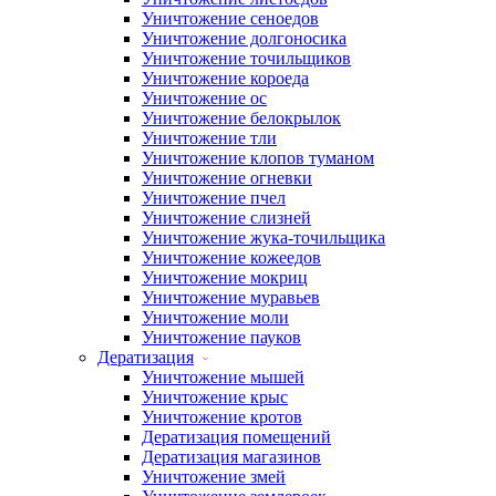
Уничтожение сеноедов
Уничтожение долгоносика
Уничтожение точильщиков
Уничтожение короеда
Уничтожение ос
Уничтожение белокрылок
Уничтожение тли
Уничтожение клопов туманом
Уничтожение огневки
Уничтожение пчел
Уничтожение слизней
Уничтожение жука-точильщика
Уничтожение кожеедов
Уничтожение мокриц
Уничтожение муравьев
Уничтожение моли
Уничтожение пауков
Дератизация
Уничтожение мышей
Уничтожение крыс
Уничтожение кротов
Дератизация помещений
Дератизация магазинов
Уничтожение змей