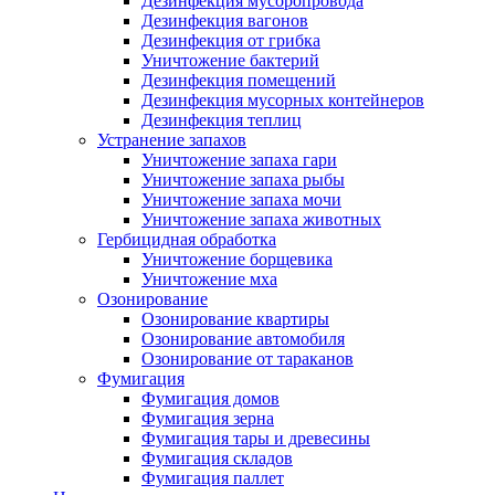
Дезинфекция мусоропровода
Дезинфекция вагонов
Дезинфекция от грибка
Уничтожение бактерий
Дезинфекция помещений
Дезинфекция мусорных контейнеров
Дезинфекция теплиц
Устранение запахов
Уничтожение запаха гари
Уничтожение запаха рыбы
Уничтожение запаха мочи
Уничтожение запаха животных
Гербицидная обработка
Уничтожение борщевика
Уничтожение мха
Озонирование
Озонирование квартиры
Озонирование автомобиля
Озонирование от тараканов
Фумигация
Фумигация домов
Фумигация зерна
Фумигация тары и древесины
Фумигация складов
Фумигация паллет