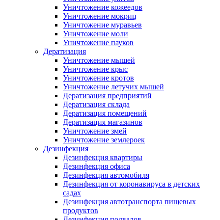
Уничтожение кожеедов
Уничтожение мокриц
Уничтожение муравьев
Уничтожение моли
Уничтожение пауков
Дератизация
Уничтожение мышей
Уничтожение крыс
Уничтожение кротов
Уничтожение летучих мышей
Дератизация предприятий
Дератизация склада
Дератизация помещений
Дератизация магазинов
Уничтожение змей
Уничтожение землероек
Дезинфекция
Дезинфекция квартиры
Дезинфекция офиса
Дезинфекция автомобиля
Дезинфекция от коронавируса в детских
садах
Дезинфекция автотранспорта пищевых
продуктов
Дезинфекция подвалов