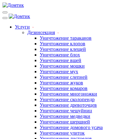
Услуги
Дезинсекция
Уничтожение тараканов
Уничтожение клопов
Уничтожение клещей
Уничтожение блох
Уничтожение вшей
Уничтожение мошки
Уничтожение мух
Уничтожение слепней
Уничтожение жуков
Уничтожение комаров
Уничтожение многоножки
Уничтожение сколопендр
Уничтожение древоточцев
Уничтожение чешуйниц
Уничтожение медведки
Уничтожение шершней
Уничтожение домового усача
Уничтожение улиток
Уничтожение листоедов