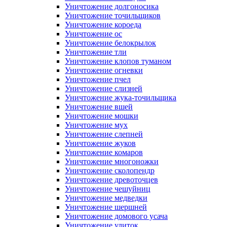
Уничтожение долгоносика
Уничтожение точильщиков
Уничтожение короеда
Уничтожение ос
Уничтожение белокрылок
Уничтожение тли
Уничтожение клопов туманом
Уничтожение огневки
Уничтожение пчел
Уничтожение слизней
Уничтожение жука-точильщика
Уничтожение вшей
Уничтожение мошки
Уничтожение мух
Уничтожение слепней
Уничтожение жуков
Уничтожение комаров
Уничтожение многоножки
Уничтожение сколопендр
Уничтожение древоточцев
Уничтожение чешуйниц
Уничтожение медведки
Уничтожение шершней
Уничтожение домового усача
Уничтожение улиток