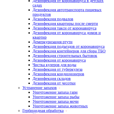
Дезинфекция от коронавируса в детских
садах
Дезинфекция автотранспорта пищевых
продуктов
Дезинфекция подвалов
Дезинфекция квартиры после смерти
Дезинфекция такси от коронавируса
Дезинфекция от коронавируса домов и
квартир
Демеркуризация ртути
Дезинфекция подъездов от коронавируса
Дезинфекция контейнеров для сбора ТБО
Дезинфекция строительных бытовок
Дезинфекция от коронавируса
Чистка кулеров для воды
Дезинфекция от туберкулеза
Дезинфекция кондиционеров
Дезинфекция складов
Дезинфекция от чесотки
Устранение запахов
Уничтожение запаха гари
Уничтожение запаха рыбы
Уничтожение запаха мочи
Уничтожение запаха животных
Гербицидная обработка