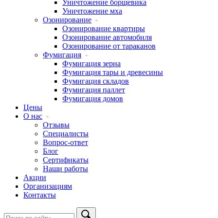
Уничтожение борщевика
Уничтожение мха
Озонирование
Озонирование квартиры
Озонирование автомобиля
Озонирование от тараканов
Фумигация
Фумигация зерна
Фумигация тары и древесины
Фумигация складов
Фумигация паллет
Фумигация домов
Цены
О нас
Отзывы
Специалисты
Вопрос-ответ
Блог
Сертификаты
Наши работы
Акции
Организациям
Контакты