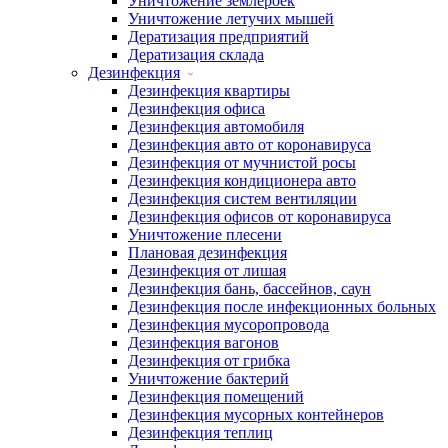
Уничтожение землероек
Уничтожение летучих мышей
Дератизация предприятий
Дератизация склада
Дезинфекция
Дезинфекция квартиры
Дезинфекция офиса
Дезинфекция автомобиля
Дезинфекция авто от коронавируса
Дезинфекция от мучнистой росы
Дезинфекция кондиционера авто
Дезинфекция систем вентиляции
Дезинфекция офисов от коронавируса
Уничтожение плесени
Плановая дезинфекция
Дезинфекция от лишая
Дезинфекция бань, бассейнов, саун
Дезинфекция после инфекционных больных
Дезинфекция мусоропровода
Дезинфекция вагонов
Дезинфекция от грибка
Уничтожение бактерий
Дезинфекция помещений
Дезинфекция мусорных контейнеров
Дезинфекция теплиц