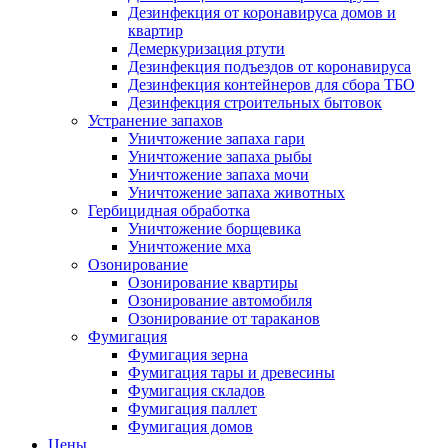
Дезинфекция от коронавируса домов и
квартир
Демеркуризация ртути
Дезинфекция подъездов от коронавируса
Дезинфекция контейнеров для сбора ТБО
Дезинфекция строительных бытовок
Устранение запахов
Уничтожение запаха гари
Уничтожение запаха рыбы
Уничтожение запаха мочи
Уничтожение запаха животных
Гербицидная обработка
Уничтожение борщевика
Уничтожение мха
Озонирование
Озонирование квартиры
Озонирование автомобиля
Озонирование от тараканов
Фумигация
Фумигация зерна
Фумигация тары и древесины
Фумигация складов
Фумигация паллет
Фумигация домов
Цены