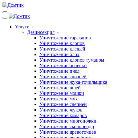
Услуги
Дезинсекция
Уничтожение тараканов
Уничтожение клопов
Уничтожение клещей
Уничтожение блох
Уничтожение клопов туманом
Уничтожение огневки
Уничтожение пчел
Уничтожение слизней
Уничтожение жука-точильщика
Уничтожение вшей
Уничтожение мошки
Уничтожение мух
Уничтожение слепней
Уничтожение жуков
Уничтожение комаров
Уничтожение многоножки
Уничтожение сколопендр
Уничтожение древоточцев
Уничтожение чешуйниц