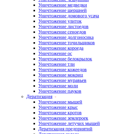
Уничтожение медведки
Уничтожение шершней
Уничтожение домового усача
Уничтожение улиток
Уничтожение листоедов
Уничтожение сеноедов
Уничтожение долгоносика
Уничтожение точильщиков
Уничтожение короеда
Уничтожение ос
Уничтожение белокрылок
Уничтожение тли
Уничтожение кожеедов
Уничтожение мокриц
Уничтожение муравьев
Уничтожение моли
Уничтожение пауков
Дератизация
Уничтожение мышей
Уничтожение крыс
Уничтожение кротов
Уничтожение землероек
Уничтожение летучих мышей
Дератизация предприятий