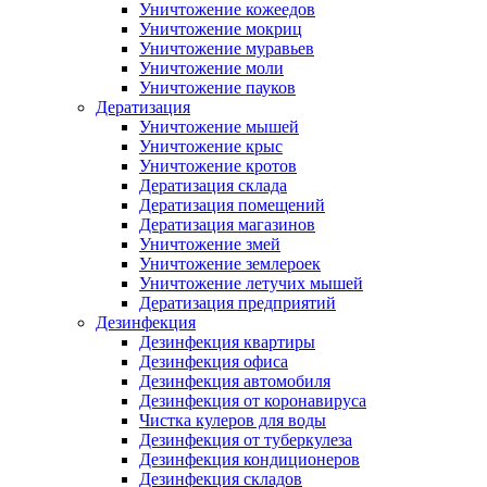
Уничтожение кожеедов
Уничтожение мокриц
Уничтожение муравьев
Уничтожение моли
Уничтожение пауков
Дератизация
Уничтожение мышей
Уничтожение крыс
Уничтожение кротов
Дератизация склада
Дератизация помещений
Дератизация магазинов
Уничтожение змей
Уничтожение землероек
Уничтожение летучих мышей
Дератизация предприятий
Дезинфекция
Дезинфекция квартиры
Дезинфекция офиса
Дезинфекция автомобиля
Дезинфекция от коронавируса
Чистка кулеров для воды
Дезинфекция от туберкулеза
Дезинфекция кондиционеров
Дезинфекция складов