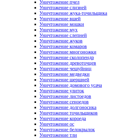
Уничтожение пчел
Уничтожение слизней
Уничтожение жука-точильщика
Уничтожение вшей
Уничтожение мошки
Уничтожение мух
Уничтожение слепней
Уничтожение жуков
Уничтожение комаров
Уничтожение многоножки
Уничтожение сколопендр
Уничтожение древоточцев
Уничтожение чешуйниц
Уничтожение медведки
Уничтожение шершней
Уничтожение домового усача
Уничтожение улиток
Уничтожение листоедов
Уничтожение сеноедов
Уничтожение долгоносика
Уничтожение точильщиков
Уничтожение короеда
Уничтожение ос
Уничтожение белокрылок
Уничтожение тли