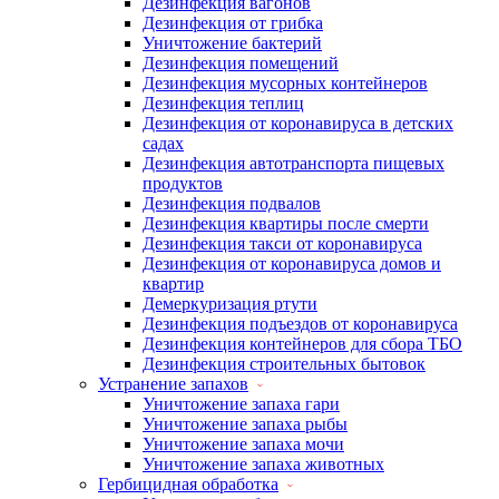
Дезинфекция вагонов
Дезинфекция от грибка
Уничтожение бактерий
Дезинфекция помещений
Дезинфекция мусорных контейнеров
Дезинфекция теплиц
Дезинфекция от коронавируса в детских
садах
Дезинфекция автотранспорта пищевых
продуктов
Дезинфекция подвалов
Дезинфекция квартиры после смерти
Дезинфекция такси от коронавируса
Дезинфекция от коронавируса домов и
квартир
Демеркуризация ртути
Дезинфекция подъездов от коронавируса
Дезинфекция контейнеров для сбора ТБО
Дезинфекция строительных бытовок
Устранение запахов
Уничтожение запаха гари
Уничтожение запаха рыбы
Уничтожение запаха мочи
Уничтожение запаха животных
Гербицидная обработка