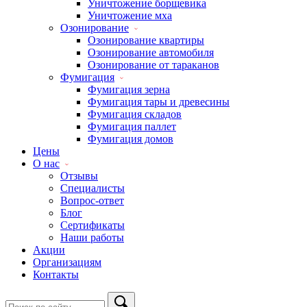
Уничтожение борщевика
Уничтожение мха
Озонирование
Озонирование квартиры
Озонирование автомобиля
Озонирование от тараканов
Фумигация
Фумигация зерна
Фумигация тары и древесины
Фумигация складов
Фумигация паллет
Фумигация домов
Цены
О нас
Отзывы
Специалисты
Вопрос-ответ
Блог
Сертификаты
Наши работы
Акции
Организациям
Контакты