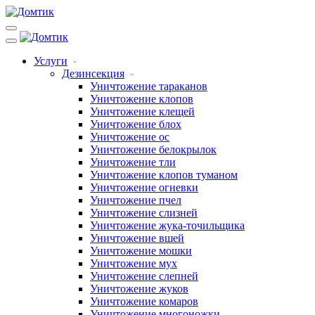
Услуги
Дезинсекция
Уничтожение тараканов
Уничтожение клопов
Уничтожение клещей
Уничтожение блох
Уничтожение ос
Уничтожение белокрылок
Уничтожение тли
Уничтожение клопов туманом
Уничтожение огневки
Уничтожение пчел
Уничтожение слизней
Уничтожение жука-точильщика
Уничтожение вшей
Уничтожение мошки
Уничтожение мух
Уничтожение слепней
Уничтожение жуков
Уничтожение комаров
Уничтожение многоножки