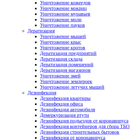
Уничтожение кожеедов
Уничтожение мокриц
Уничтожение муравьев
Уничтожение моли
Уничтожение пауков
Дератизация
Уничтожение мышей
Уничтожение крыс
Уничтожение кротов
Дератизация предприятий
Дератизация склада
Дератизация помещений
Дератизация магазинов
Уничтожение змей
Уничтожение землероек
Уничтожение летучих мышей
Дезинфекция
Дезинфекция квартиры
Дезинфекция офиса
Дезинфекция автомобиля
Демеркуризация ртути
Дезинфекция подъездов от коронавируса
Дезинфекция контейнеров для сбора ТБО
Дезинфекция строительных бытовок
Дезинфекция от коронавируса