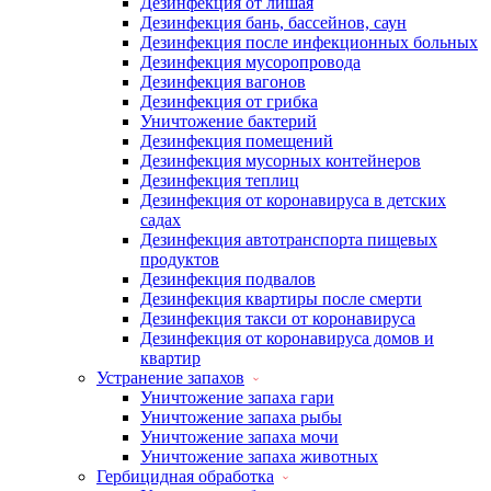
Дезинфекция от лишая
Дезинфекция бань, бассейнов, саун
Дезинфекция после инфекционных больных
Дезинфекция мусоропровода
Дезинфекция вагонов
Дезинфекция от грибка
Уничтожение бактерий
Дезинфекция помещений
Дезинфекция мусорных контейнеров
Дезинфекция теплиц
Дезинфекция от коронавируса в детских
садах
Дезинфекция автотранспорта пищевых
продуктов
Дезинфекция подвалов
Дезинфекция квартиры после смерти
Дезинфекция такси от коронавируса
Дезинфекция от коронавируса домов и
квартир
Устранение запахов
Уничтожение запаха гари
Уничтожение запаха рыбы
Уничтожение запаха мочи
Уничтожение запаха животных
Гербицидная обработка