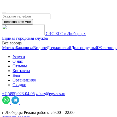
перезвоните мне
СЭС ЕГС в Люберцах
Единая городская служба
Все города
Москва
Балашиха
Видное
Дзержинский
Долгопрудный
Железнод
Услуги
О нас
Отзывы
Контакты
Блог
Органзациям
Скидки
+7 (495) 023-04-05
zakaz@egs-ses.ru
г.
Люберцы
Режим работы с 9:00 – 22:00