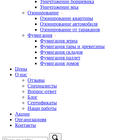
Уничтожение борщевика
Уничтожение мха
Озонирование
Озонирование квартиры
Озонирование автомобиля
Озонирование от тараканов
Фумигация
Фумигация зерна
Фумигация тары и древесины
Фумигация складов
Фумигация паллет
Фумигация домов
Цены
О нас
Отзывы
Специалисты
Вопрос-ответ
Блог
Сертификаты
Наши работы
Акции
Организациям
Контакты