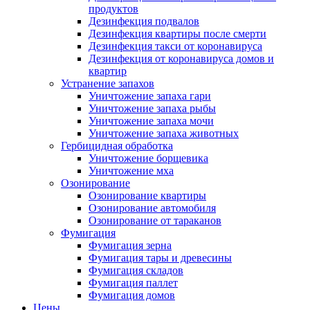
продуктов
Дезинфекция подвалов
Дезинфекция квартиры после смерти
Дезинфекция такси от коронавируса
Дезинфекция от коронавируса домов и
квартир
Устранение запахов
Уничтожение запаха гари
Уничтожение запаха рыбы
Уничтожение запаха мочи
Уничтожение запаха животных
Гербицидная обработка
Уничтожение борщевика
Уничтожение мха
Озонирование
Озонирование квартиры
Озонирование автомобиля
Озонирование от тараканов
Фумигация
Фумигация зерна
Фумигация тары и древесины
Фумигация складов
Фумигация паллет
Фумигация домов
Цены