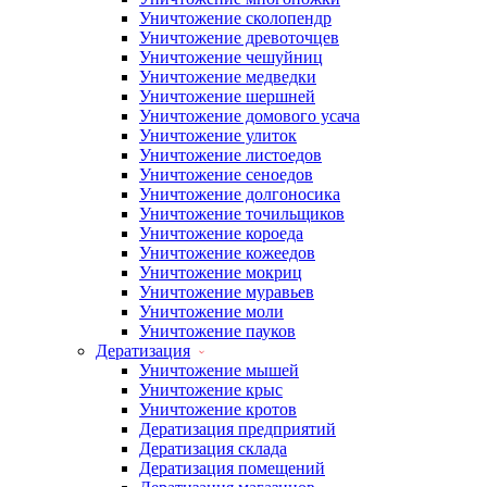
Уничтожение сколопендр
Уничтожение древоточцев
Уничтожение чешуйниц
Уничтожение медведки
Уничтожение шершней
Уничтожение домового усача
Уничтожение улиток
Уничтожение листоедов
Уничтожение сеноедов
Уничтожение долгоносика
Уничтожение точильщиков
Уничтожение короеда
Уничтожение кожеедов
Уничтожение мокриц
Уничтожение муравьев
Уничтожение моли
Уничтожение пауков
Дератизация
Уничтожение мышей
Уничтожение крыс
Уничтожение кротов
Дератизация предприятий
Дератизация склада
Дератизация помещений