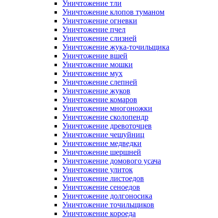
Уничтожение тли
Уничтожение клопов туманом
Уничтожение огневки
Уничтожение пчел
Уничтожение слизней
Уничтожение жука-точильщика
Уничтожение вшей
Уничтожение мошки
Уничтожение мух
Уничтожение слепней
Уничтожение жуков
Уничтожение комаров
Уничтожение многоножки
Уничтожение сколопендр
Уничтожение древоточцев
Уничтожение чешуйниц
Уничтожение медведки
Уничтожение шершней
Уничтожение домового усача
Уничтожение улиток
Уничтожение листоедов
Уничтожение сеноедов
Уничтожение долгоносика
Уничтожение точильщиков
Уничтожение короеда